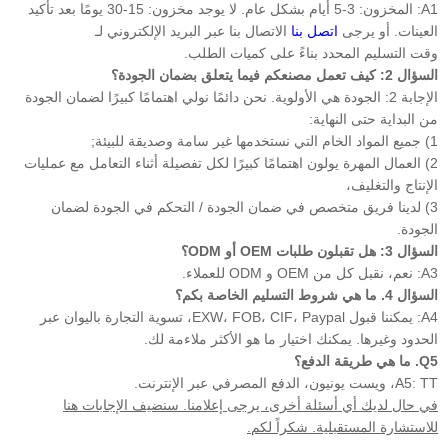
A1: المخزون: 3-5 أيام بشكل عام. لا يوجد مخزون: 15-30 يومًا بعد تأكيد
العينات. أو يرجى
اتصل بنا
الاتصال بنا عبر البريد الإلكتروني لـ
وقت التسليم المحدد بناءً على كميات الطلب.
السؤال 2: كيف تعمل مصنعكم فيما يتعلق بضمان الجودة؟
الإجابة 2: الجودة هي الأولوية. نحن دائمًا نولي اهتمامًا كبيرًا لضمان الجودة
من البداية حتى النهاية:
1) جميع المواد الخام التي نستخدمها غير سامة وصديقة للبيئة;
2) العمال المهرة يولون اهتمامًا كبيرًا لكل تفصيلة أثناء التعامل مع عمليات
الإنتاج والتغليف،
3) لدينا فريق متخصص في ضمان الجودة / التحكم في الجودة لضمان
الجودة.
السؤال 3: هل تقبلون طلبات OEM أو ODM؟
A3: نعم، نقبل كل من OEM و ODM للعملاء.
السؤال 4. ما هي شروط التسليم الخاصة بكم؟
A4: يمكننا قبول EXW، FOB، CIF، Paypal، تسوية التجارة باليوان عبر
الحدود وغيرها. يمكنك اختيار ما هو الأكثر ملاءمة لك.
Q5. ما هي طريقة الدفع؟
A5: TT، ويست يونيون، الدفع المصرفي عبر الإنترنت.
في حال لديك أي أسئلة أخرى، يرجى إعلامنا. سنضيف الإجابات هنا
للاستشارة المستقبلية. شكراً لكم.