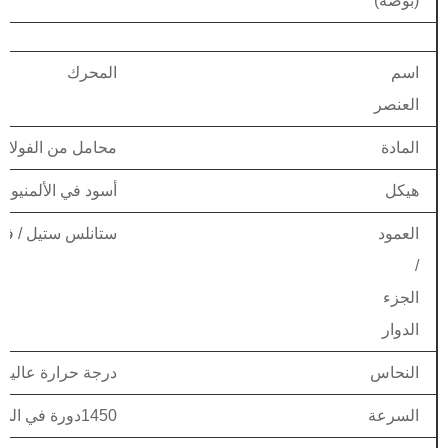
(بوصة)
اسم
المحرك
العنصر
المادة
محامل من الفولاذ ا
هيكل
أسود في الألمنيوم /
العمود
ستانلس ستيل / فولاذ SUS304 
/
الجزء
الدوار
النحاس
درجة حرارة عالية ا
السرعة
1450دورة في الدقيقة (4p) - 2800دورة في الدقيقة (2p)