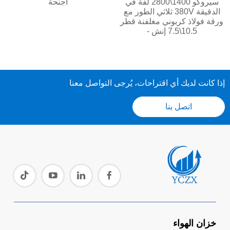
سيروكو 1400\2800 لفة في
أجنحة
الدقيقة 380V ثلاثي الطور مع
ورقة فولاذ كربوني مغلفنة قطر
10.5\7.5 إنش -
إذا كانت لديك أي اقتراحات، يُرجى التواصل معنا
اتصل بنا
خزان الهواء