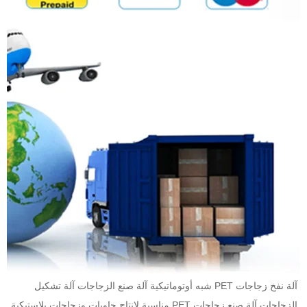
آلة نفخ زجاجات PET شبه أوتوماتيكية آلة صنع الزجاجات آلة تشكيل 
الزجاجات آلة صنع زجاجات PET مناسبة لإنتاج حاويات وزجاجات بلاستيكية 