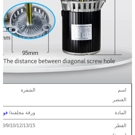
اسم
الشفرة
العنصر
المادة
ورقة مجلفنة/
فولا
القطر
5/8/9/10/12/13/15"