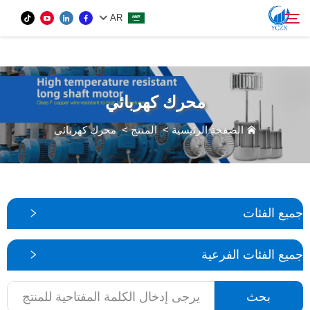
var images = document.getElementsByTagName('img'); for (var i = 0; i <
AR
images.length; i++) { if (!images[i].getAttribute('alt')) { images[i].setAttribute('alt', ''); } }
المنتج
محرك كهربائي
بحث
من نحن
الصفحة الرئيسية
>
المنتج
>
محرك كهربائي
الأخبار
اتصل بنا
جميع الفئات
جميع الفئات الفرعية
بحث