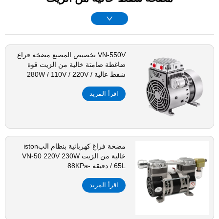
VN-550V تخصيص المصنع مضخة فراغ
ضاغطة صامتة خالية من الزيت قوة
شفط عالية 280W / 110V / 220V /
380V للمختبرات
اقرأ المزيد
مضخة فراغ كهربائية بنظام البiston
خالية من الزيت VN-50 220V 230W
65L / دقيقة -88KPa
اقرأ المزيد