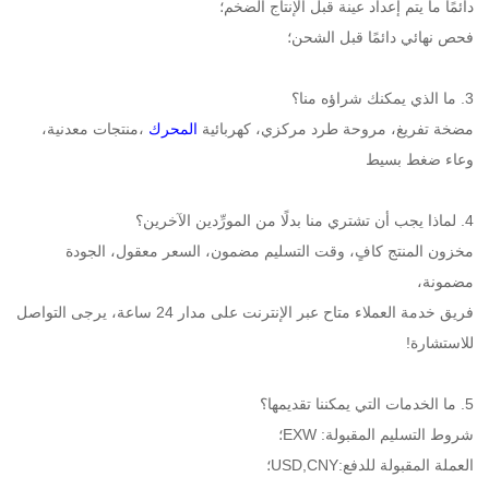
دائمًا ما يتم إعداد عينة قبل الإنتاج الضخم؛ 
فحص نهائي دائمًا قبل الشحن؛ 
3. ما الذي يمكنك شراؤه منا؟ 
مضخة تفريغ، مروحة طرد مركزي، كهربائية 
المحرك 
،منتجات معدنية، 
وعاء ضغط بسيط 
4. لماذا يجب أن تشتري منا بدلًا من المورِّدين الآخرين؟ 
مخزون المنتج كافٍ، وقت التسليم مضمون، السعر معقول، الجودة 
مضمونة، 
فريق خدمة العملاء متاح عبر الإنترنت على مدار 24 ساعة، يرجى التواصل 
للاستشارة! 
5. ما الخدمات التي يمكننا تقديمها؟ 
شروط التسليم المقبولة: EXW؛ 
العملة المقبولة للدفع:USD,CNY؛ 