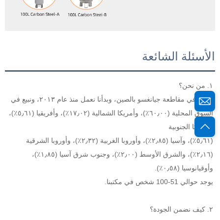
الأسئلة الشائعة
١. من نحن؟ 
مقرنا في مقاطعة جيانغسو بالصين، وبدأنا نعمل منذ عام ٢٠١٣، ونبيع في 
السوق المحلية (٦٠٫٠٠٪)، وأمريكا الشمالية (١٧٫٠٢٪)، وأفريقيا (٥٫٦١٪)، 
وأمريكا الجنوبية 
(٥٫٦١٪)، وآسيا (٢٫٨٥٪)، وأوروبا الغربية (٢٫٣٢٪)، وأوروبا الشرقية 
(٢٫١٦٪)، والشرق الأوسط (٢٫٠٠٪)، وجنوب شرق آسيا (١٫٨٥٪)، 
وأوقيانوسيا (٠٫٥٨٪). 
يوجد حوالي 51-100 شخص في مكتبنا.   
٢. كيف نضمن الجودة؟ 