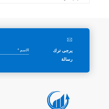
يرجى ترك
رسالة