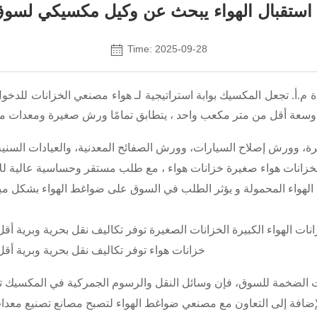
Time: 2025-09-28
ة
م.أ.
تجعل المكسيك
بوابة استراتيجية لـ
هواء
مصنعي الخزانات للدخول
، يتطابق تمامًا
ورش صغيرة ومعدات م
ة، وورش إصلاح السيارات، وورش الصفائح المعدنية، والعيادات السني
خزانات هواء صغيرة
خزانات هواء
، مع طلب مستقر وحساسية عالية لل
لهواء المحمولة و
يؤثر الطلب في السوق على ضواغط الهواء بشكل م
نات الهواء الكبيرة
الخزانات الصغيرة
توفر تكاليف نقل بحرية وبرية أق
خزانات هواء
توفر تكاليف نقل بحرية وبرية أق
ت الضخمة للسوق، فإن وسائل النقل والرسوم الجمركية في المكسيك تجع