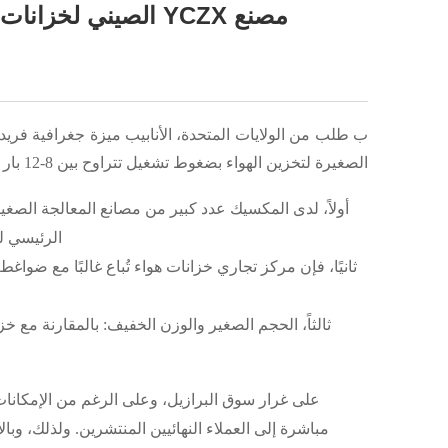
مصنع YCZX الصيني لخزانات استقبال الهواء يبحث عن وكيل مكسيكي لسوق خزانات الهواء في المكسيك
ب
طلب من الولايات المتحدة،
الأنابيب
ميزة جغرافية فريد
الصغيرة لتخزين
الهواء بضغوط تشغيل تتراوح بين 8-12 بار وسعة أقل من متر مكعب واحد
أولاً،
لدى المكسيك عدد كبير من مصانع المعالجة الصغير
الرئيسي ل
ثانيًا، فإن
مركز تجاري
خزانات هواء
تُباع غالبًا
مع ضواغط ا
ثالثاً،
الحجم الصغير والوزن الخفيف: بالمقارنة مع خزا
على غرار سوق البرازيل، وعلى الرغم من الإمكانا