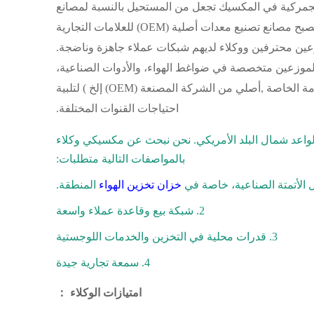
لجمركية في المكسيك تجعل من المستحيل بالنسبة لمصانع
الخزانات الصينية البيع مباشرة إلى العملاء النهائيين المنتشرين. ولذلك، وبالإضافة إلى التعاون مع مصنعي ضواغط الهواء لتصبح مصانع تصنيع معدات أصلية (OEM) للعلامات التجارية
زعين محترفين
ووكلاء
لديهم شبكات عملاء جاهزة وناضجة.
لموزعين
متخصصة في ضواغط الهواء، والأدوات الصناعية،
مة الخاصة
,
أصلي من الشركة المصنعة (OEM)
إلخ
) لتلبية
احتياجات القنوات المختلفة.
شمال
البلد الأمريكي. نحن نبحث عن
مكسيكي
وكلاء
بالمواصفات التالية
متطلبات:
خزان تخزين الهواء
المنطقة.
2. شبكة بيع وقاعدة عملاء واسعة
3. قدرات محلية في التخزين والخدمات اللوجستية
4. سمعة تجارية جيدة
امتيازات الوكلاء
：