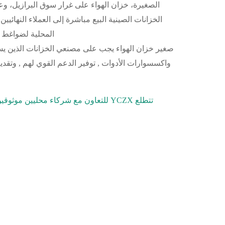
الصغيرة،
خزان الهواء
على غرار سوق البرازيل، وع
المحلية لضواغط ا
صغير
خزان الهواء
يجب على مصنعي الخزانات الذين يس
واكسسوارات الأدوات
,
توفير الدعم القوي لهم
,
وتقدي
تتطلع YCZX للتعاون مع شركاء محليين موثوقين لكي تتمكن في النهاية من الحصول على موطئ قدم في هذا السوق الواعد