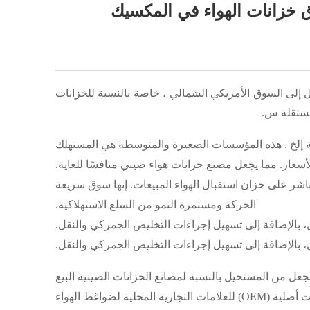
 إلى السوق الأمريكي الشمالي
، خاصة بالنسبة للخزانات
ستقلة
س.
ة
إلخ
. هذه المؤسسات الصغيرة والمتوسطة هي المستهلك
أسعار. مما يجعل مصنع
خزانات هواء صيني
منافسًا للغاية.
باشر على
خزان استقبال الهواء
المبيعات. إنها سوق سريعة
الحركة ومستمرة النمو من السلع الاستهلاكية.
ل، بالإضافة إلى تسهيل إجراءات التخليص الجمركي والنقل.
ل، بالإضافة إلى تسهيل إجراءات التخليص الجمركي والنقل.
ل من المستحيل بالنسبة لمصانع الخزانات الصينية البيع
مباشرة إلى العملاء النهائيين المنتشرين. ولذلك، وبالإضافة إلى التعاون مع مصنعي ضواغط الهواء لتصبح مصانع تصنيع معدات أصلية (OEM) للعلامات التجارية المحلية لضواغط الهواء