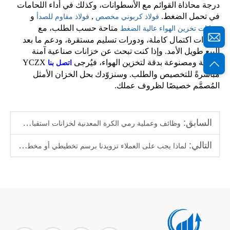
درجة محاذاة القوائم مع الأسطوانات، وكذلك في أداء اللحامات
في تحمل الضغط.
,
و
فولاذ كربوني مخصص
فولاذ مقاوم للصدأ
متاحة حسب الطلب، مع
خزانات تخزين الهواء عالية الضغط
شهادات اكتمال كاملة، ودورات تسليم مستقرة، ودعم ما بعد
البيع طويل الأمد. وإذا كنت تبحث عن خزانات صناعية آمنة
ومتينة ومصنوعة بدقة لتخزين الهواء، فيُرجى
YCZX
اتصل بنا
مباشرةً للتخصيص والطلب. وسنزوّدك بحل الخزان الأمثل
المُصمَّم خصيصًا لظروف عملك.
السابق:
وظائف وعملية رمي الكرة المعدنية لخزانات استقبال الهواء
التالي:
لماذا يجب على العملاء تزويدنا برسم تخطيطي أو مخططات للخزانات الهوائية الكبيرة