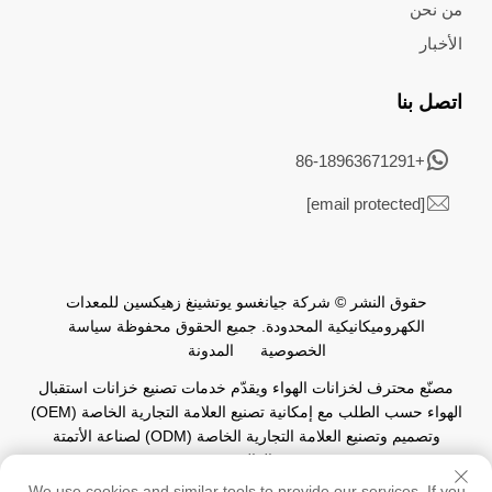
من نحن
الأخبار
اتصل بنا
+86-18963671291
[email protected]
حقوق النشر © شركة جيانغسو يوتشينغ زهيكسين للمعدات
الكهروميكانيكية المحدودة. جميع الحقوق محفوظة
سياسة
الخصوصية
المدونة
مصنّع محترف لخزانات الهواء ويقدّم خدمات تصنيع خزانات استقبال
الهواء حسب الطلب مع إمكانية تصنيع العلامة التجارية الخاصة (OEM)
وتصميم وتصنيع العلامة التجارية الخاصة (ODM) لصناعة الأتمتة
العالمية.
We use cookies and similar tools to provide our services. If you