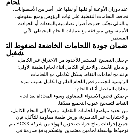
لحام
عند دوران الأوعية أو قلبها أو نقلها على أطر من الأسطوانات،
تحافظ اللحامات النقطية على ثبات الرؤوس ومنع سقوطها،
وبالتالي تجنّب حدوث أضرار تصادمية بالمعدات أو الحوادث
الأمنية، وهي متوافقة مع عمليات اللحام المحيطي الآلي
المستمر.
ضمان جودة اللحامات الخاضعة لضغوط الت
شغيل
م
يقلل التصفيح المستقر للأخدود من الاختراق غير الكامل،
واندماج الخُبث، والاختراق الكامل أثناء لحام الطبقة الأولى؛
م
تندمج لحامات النقاط بشكل تكاملي مع اللحامات
الرئيسية لتجنب رفض اللحام الدائري الكامل بسبب سوء
محاذاة المفصل أثناء اللحام؛
م
يمكن فحص الاستواء البيضاوي وسوء المحاذاة بعد لحام
النقاط لتصحيح عيوب التجميع مقدّمًا.
من تحديد مواضع اللحامات النقطية، وصولاً إلى اللحام الكامل،
والاختبارات غير التدميرية، ورش طبقة مقاومة للتآكل، فإن
جميع إجراءات إنتاج خزانات تخزين الهواء من شركة YCZX يتم
توحيدُها بواسطة لحامين معتمدين. ونتحكم بدقةٍ صارمة في