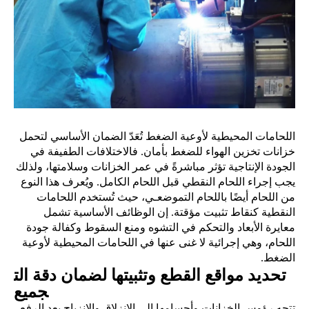
اللحامات المحيطية لأوعية الضغط تُعَدّ الضمان الأساسي لتحمل
خزانات تخزين الهواء للضغط بأمان. فالاختلافات الطفيفة في
الجودة الإنتاجية تؤثر مباشرةً في عمر الخزانات وسلامتها، ولذلك
يجب إجراء اللحام النقطي قبل اللحام الكامل. ويُعرف هذا النوع
من اللحام أيضًا باللحام التموضعـي، حيث تُستخدم اللحامات
النقطية كنقاط تثبيت مؤقتة. إن
الوظائف الأساسية تشمل
معايرة الأبعاد والتحكم في التشوه ومنع السقوط وكفالة جودة
اللحام، وهي إجرائية لا غنى عنها في اللحامات المحيطية لأوعية
الضغط.
تحديد مواقع القطع وتثبيتها لضمان دقة الت
جميع
تتجه رؤوس الخزانات وأجسامها إلى الانزلاق والانزياح بعد الرفع