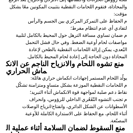
والمحاذاة، فتقوم اللحامات النقطية بتثبيت المكونين معًا بشكل
مؤقت:
م
الحفاظ على التمركز المركزي بين الجسم والرأس
لتفادي أي عدم انتظام مفرط؛
م
ضمان تساوي مسافة الترهل حول المحيط بالكامل لتلبية
مواصفات لحام أوعية الضغط. وفي حال فشل التحمل
البُعدي، يمكن إزالة اللحامات النقطية بالطحن لإعادة
المحاذاة دون الحاجة إلى إعادة لحام المحيط بالكامل.
منع تشوه اللحام والانزياح الناجم عن الانك
ماش الحراري
يولّد اللحام المستمر إجهادات انكماش حراري هائلة:
م
اللحامات النقطية الموزعة بشكل متساوٍ ومتزامنة تشكّل
نقاط دعم صلبة لمواجهة قوة الانكماش أثناء التبريد؛
م
تجنب التشوه التّقَعُري الداخلي للرؤوس، وانحراف
الأسطوانات عن الشكل الدائري، وانفتاح/انزياح الوصلات
أثناء اللحام، مع الحفاظ على الاستدارة الكاملة للأوعية
المصنّعة.
منع السقوط لضمان السلامة أثناء عملية ال