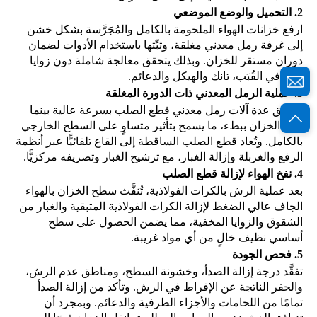
2.
التحميل والوضع الموضعي
ارفع خزانات الهواء الملحومة بالكامل والمُجَرَّسة بشكل خشن
إلى غرفة رمل معدني مغلقة، وثبِّتها باستخدام الأدوات لضمان
دوران مستقر للخزان. وبذلك يتحقق معالجة شاملة دون زوايا
ميتة في القُبَب،
تانك
والهيكل والدعائم.
3.
عملية الرمل المعدني ذات الدورة المغلقة
وتطلق عدة آلات رمل معدني قطع الصلب بسرعة عالية بينما
يدور الخزان ببطء، ما يسمح بتأثير متساوٍ على السطح الخارجي
بالكامل. وتُعاد قطع الصلب الساقطة إلى القاع تلقائيًّا عبر أنظمة
الرفع والغربلة وإزالة الغبار، مع ترشيح الغبار وتصريفه مركزيًّا.
4.
نفخ الهواء لإزالة قطع الصلب
بعد عملية الرش بالكرات الفولاذية، تُنفَّث سطح الخزان بالهواء
الجاف عالي الضغط لإزالة الكرات الفولاذية المتبقية والغبار من
الشقوق والزوايا المخفية، مما يضمن الحصول على سطح
أساسي نظيف خالٍ من أي مواد غريبة.
5.
فحص الجودة
تفقَّد درجة إزالة الصدأ، وخشونة السطح، ومناطق عدم الرش،
والحفر الناتجة عن الإفراط في الرش. وتأكد من إزالة الصدأ
تمامًا من اللحامات والأجزاء الطرفية والدعائم. وبمجرد أن