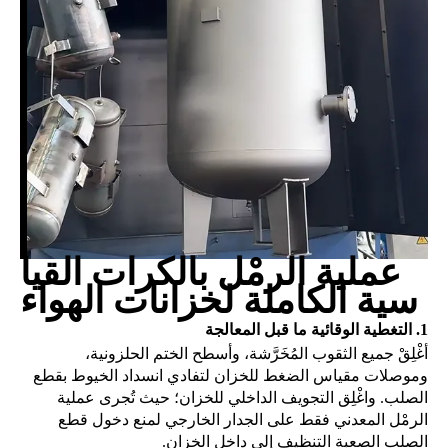
عملية الرمْل بالكرات القيا
سية الكاملة لخزانات الهواء
1.
التغطية الوقائية ما قبل المعالجة
أغْلِقْ جميع الثقوب المُخَرَّشة، وأسطح الختم الحلزونية،
وموصلات مقياس الضغط للخزان لتفادي انسداد الخيوط بقطع
الصلب. واغْلِق التجويف الداخلي للخزان؛ حيث تُجرى عملية
الرمْل المعدني فقط على الجدار الخارجي لمنع دخول قطع
الصلب الصعبة التنظيف إلى داخل الخزان.