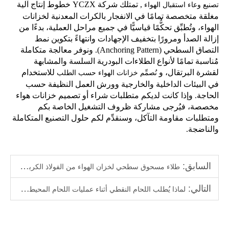
,
تمتلك شركة YCZX خطوط إنتاج آلية
تصنيع وعاء استقبال الهواء
مغلقة متخصصة تمامًا في الانفجار بالكرات المعدنية لخزانات
الهواء، وتُطبِّق تحكُّمًا قياسيًّا في جميع مراحل العملية، بدءًا من
إزالة الصدأ ومرورًا بتخفيف الإجهادات وانتهاءً بتكوين نمط
التصاق السطحي (Anchoring Pattern). ونوفر معالجة متكاملة
مُناسبة تمامًا لأنواع الطلاءات البودرية السلسة والمشابهة
لقشرة البرتقال، و
للاستخدام
نُصمِّم خزانات الهواء حسب الطلب
في البيئات الداخلية والخارجية وورش العمل النظيفة حسب
الحاجة. وإذا كانت لديكم متطلبات شراء أو تصميم خزانات هواء
مخصصة، فيُرجى مشاركة ظروف التشغيل الخاصة بكم
ومتطلبات مقاومة التآكل، وسنقدِّم لكم حلول التصنيع المتكاملة
والناضجة.
السابق:
طلاء مسحوق سطحي لخزان الهواء من الفولاذ الكربوني – أملس مقابل قوام قشرة البرتقال
التالي:
لماذا يُطلب اللحام النقطي أثناء عمليات اللحام المحيطي لأوعية الضغط