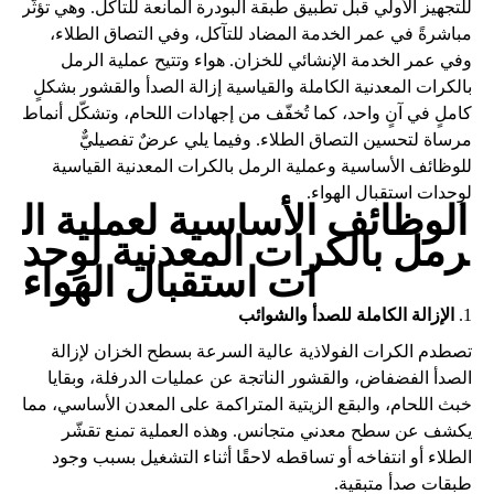
للتجهيز الأولي قبل تطبيق طبقة البودرة المانعة للتآكل. وهي تؤثّر
مباشرةً في عمر الخدمة المضاد للتآكل، وفي التصاق الطلاء،
وفي عمر الخدمة الإنشائي للخزان.
هواء
وتتيح عملية الرمل
بالكرات المعدنية الكاملة والقياسية إزالة الصدأ والقشور بشكلٍ
كاملٍ في آنٍ واحد، كما تُخفّف من إجهادات اللحام، وتشكّل أنماط
مرساة لتحسين التصاق الطلاء. وفيما يلي عرضٌ تفصيليٌّ
للوظائف الأساسية وعملية الرمل بالكرات المعدنية القياسية
لوِحدات استقبال الهواء.
الوظائف الأساسية لعملية ال
رمل بالكرات المعدنية لوِحد
ات استقبال الهواء
1.
الإزالة الكاملة للصدأ والشوائب
تصطدم الكرات الفولاذية عالية السرعة بسطح الخزان لإزالة
الصدأ الفضفاض، والقشور الناتجة عن عمليات الدرفلة، وبقايا
خبث اللحام، والبقع الزيتية المتراكمة على المعدن الأساسي، مما
يكشف عن سطح معدني متجانس. وهذه العملية تمنع تقشّر
الطلاء أو انتفاخه أو تساقطه لاحقًا أثناء التشغيل بسبب وجود
طبقات صدأ متبقية.