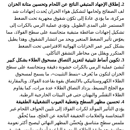
2.
إطلاق الإجهاد المتبقي الناتج عن اللحام وتحسين متانة الخزان
لف الصفائح ولحامها لتشكيل
هواء
الخزان يُحدث إجهادات شد
مركزة، ما يؤدي عادةً إلى تكوّن شقوق مجهرية تحت الضغط
المستمر على المدى الطويل. وتؤدي عملية الرمي بالكرات إلى
تشكيل إجهادات ضاغطة متبقية متجانسة على سطح الفولاذ، مما
يعوّض تأثير الضغط المتغير ويحد من انتشار الشقوق. وهذا يطيل
بشكل كبير عمر الخزانات الهوائية الافتراضي تحت الضغط
المتكرر ويقلل من مخاطر التشقق التآكلي.
3.
تكوين أنماط تثبيتية لتعزيز التصاق مسحوق الطلاء بشكل كبير
تُنشئ عملية الرمي بالكرات خشونة دقيقة ومتجانسة على سطح
الخزان لتكون ما يُعرف «بنمط التثبيت»، ما يسمح لمسحوق
الطلاء الكهروستاتيكي بالالتصاق بقوة بقاعدة الفولاذ. وبالمقارنة
مع الجلخ البسيط، يزداد التصاق الطلاء عدة مرات، كما يقاوم
الطلاء التقشّر والبهتان حتى في البيئات الخارجية الرطبة.
4.
تحسين مظهر السطح وتغطية العيوب التشغيلية الطفيفة
يؤدي التأثير الموحَّد لكرات الفولاذ إلى تليين الحواف اللحام غير
المتجانسة والعلامات الخفيفة الناتجة عن الجلخ، مما يُحقِّق
ملمس سطحٍ متناسق ويُحسِّن المظهر النهائي ليصبح أكثر نعومة
وجاذبية بعد طبقة الطلاء بالبودرة الناعمة أو ذات ملمس قشرة