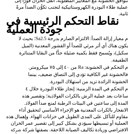
تتوافق الخشونة مع المعايير المطلوبة، انقل الخزان فورًا إلى
عملية طلاء البودرة الكهروستاتيكية لتجنب تكوُّن الصدأ مرةً
ثانية.
نقاط التحكم الرئيسية في
جودة العملية
م
معيار إزالة الصدأ: الالتزام الصارم بدرجة Sa2.5؛ بحيث لا
يكون هناك أي أثر مرئي للصدأ أو القشور المعدنية (الميل
سكيل)، ويُسمح فقط بكمية ضئيلة جدًّا من البقايا المتناثرة
الطفيفة.
م
التحكم في الخشونة: Ra من ٤٠ إلى ٧٥ ميكرومتر.
فالخشونة غير الكافية تؤدي إلى التصاق ضعيف، بينما
الخشونة الزائدة تزيد من استهلاك البودرة.
م
التحكم في المدة الزمنية: إنجاز طلاء البودرة خلال ٤
ساعات بعد عملية الرش بالكرات الفولاذية؛ وتقصير هذه
المدة إلى ساعتين في البيئات الرطبة لمنع صدأ الفولاذ.
الانفجار بالكرات المعدنية هو الإجراء الأساسي لتحقيق أداء
مقاوم للتآكل على المدى الطويل في خزانات الهواء. وإهمال هذه
العملية أو تبسيطها سيؤدي بشكل كبير إلى تقصير عمر الخزان
الافتراضي وزيادة تكاليف الصيانة اللاحقة.
بصفتها شركة
شركة