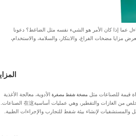
ءل عما إذا كان الأمر هو الشيء نفسه مثل الضاغط؟ دعونا
ذا السؤال ونستعرض مزايا مضخات الفراغ، والابتكار، والسلامة، والاستخدام،
المزايا
اة قيمة للصناعات مثل
الأدوية، معالجة الأغذية
مضخة شفط مصغرة
والإلكترونيات. يمكن استخدامها للتجفيف، التخلص من الغازات والتقطير، وهي عمليات أساسية在这 الصناعات.
 والمستشفيات لإنشاء بيئة شفط للتجارب والإجراءات الطبية.