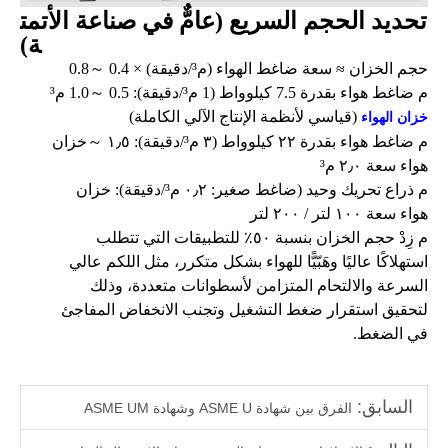
تحديد الحجم السريع (عامٌّ في صناعة الأتمت
ة)
حجم الخزان ≈ سعة ضاغط الهواء (م³/دقيقة) × 0.4
～
0.8
م
ضاغط هواء بقدرة 7.5 كيلوواط (1 م³/دقيقة): 0.5
～
1.0 م³
(قياسي لأنظمة الإنتاج الآلي الكاملة)
خزان الهواء
م
ضاغط هواء بقدرة ٢٢ كيلوواط (٣ م³/دقيقة): ١٫٥
～
خزان
هواء سعة ٢٫٠ م³
م
ذراع تحريك وحيد (ضاغط صغير: ٠٫٢ م³/دقيقة): خزان
هواء سعة ١٠٠ لتر / ٢٠٠ لتر
م
زِدْ حجم الخزان بنسبة ٥٠٪ للتطبيقات التي تتطلب
استهلاكًا عاليًا وهَبّيًّا للهواء بشكل متكرر، مثل اللكم عالي
السرعة والالتحام المتزامن لأسطوانات متعددة، وذلك
لتحقيق استقرار ضغط التشغيل وتجنب الانخفاض المفاجئ
في الضغط.
السابق:
الفرق بين شهادة ASME U وشهادة ASME UM