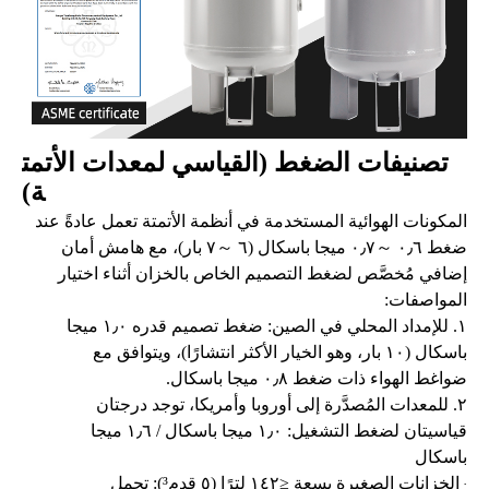
تصنيفات الضغط (القياسي لمعدات الأتمت
ة)
المكونات الهوائية المستخدمة في أنظمة الأتمتة تعمل عادةً عند
ضغط ٠٫٦
～
٠٫٧ ميجا باسكال (٦
～
٧ بار)، مع هامش أمان
إضافي مُخصَّص لضغط التصميم الخاص بالخزان أثناء اختيار
المواصفات:
١. للإمداد المحلي في الصين: ضغط تصميم قدره ١٫٠ ميجا
باسكال (١٠ بار، وهو الخيار الأكثر انتشارًا)، ويتوافق مع
ضواغط الهواء ذات ضغط ٠٫٨ ميجا باسكال.
٢. للمعدات المُصدَّرة إلى أوروبا وأمريكا، توجد درجتان
قياسيتان لضغط التشغيل: ١٫٠ ميجا باسكال / ١٫٦ ميجا
باسكال
الخزانات الصغيرة بسعة ≤١٤٢ لترًا (٥ قدم³): تحمل
·