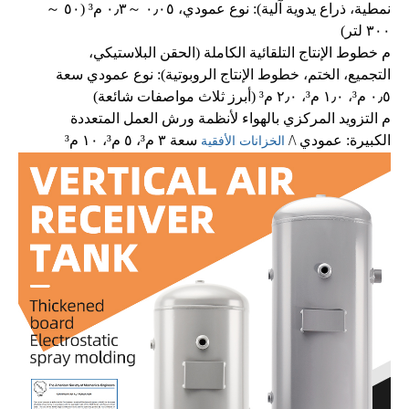
نمطية، ذراع يدوية آلية): نوع عمودي، ٠٫٠٥
～
٠٫٣ م³ (٥٠
～
٣٠٠ لتر)
م
خطوط الإنتاج التلقائية الكاملة (الحقن البلاستيكي،
التجميع، الختم، خطوط الإنتاج الروبوتية): نوع عمودي سعة
٠٫٥ م³، ١٫٠ م³، ٢٫٠ م³ (أبرز ثلاث مواصفات شائعة)
م
التزويد المركزي بالهواء لأنظمة ورش العمل المتعددة
الكبيرة: عمودي \/
سعة ٣ م³، ٥ م³، ١٠ م³
الخزانات الأفقية