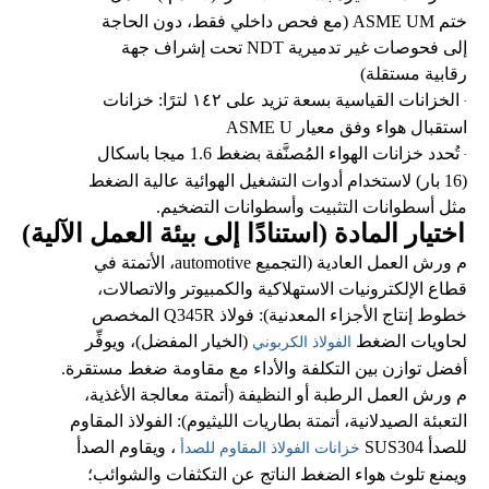
ختم ASME UM (مع فحص داخلي فقط، دون الحاجة
إلى فحوصات غير تدميرية NDT تحت إشراف جهة
رقابية مستقلة)
الخزانات القياسية بسعة تزيد على ١٤٢ لترًا: خزانات
·
استقبال هواء وفق معيار ASME U
تُحدد خزانات الهواء المُصنَّفة بضغط 1.6 ميجا باسكال
·
(16 بار) لاستخدام أدوات التشغيل الهوائية عالية الضغط
مثل أسطوانات التثبيت وأسطوانات التضخيم.
اختيار المادة (استنادًا إلى بيئة العمل الآلية)
م
ورش العمل العادية (التجميع automotive، الأتمتة في
قطاع الإلكترونيات الاستهلاكية والكمبيوتر والاتصالات،
خطوط إنتاج الأجزاء المعدنية): فولاذ Q345R المخصص
لحاويات الضغط
(الخيار المفضل)، ويوفِّر
الفولاذ الكربوني
أفضل توازن بين التكلفة والأداء مع مقاومة ضغط مستقرة.
م
ورش العمل الرطبة أو النظيفة (أتمتة معالجة الأغذية،
التعبئة الصيدلانية، أتمتة بطاريات الليثيوم): الفولاذ المقاوم
للصدأ SUS304
، ويقاوم الصدأ
خزانات الفولاذ المقاوم للصدأ
ويمنع تلوث هواء الضغط الناتج عن التكثفات والشوائب؛