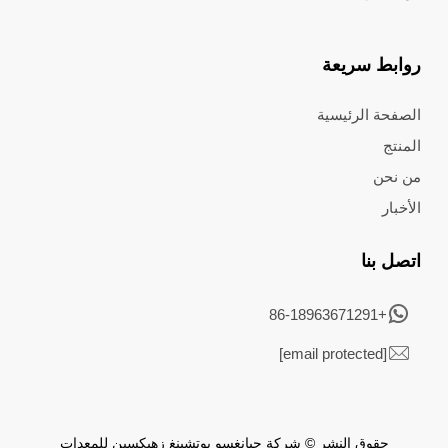
روابط سريعة
الصفحة الرئيسية
المنتج
من نحن
الأخبار
اتصل بنا
+86-18963671291
[email protected]
حقوق النشر © شركة جيانغسو يوتشينغ زهيكسين للمعدات