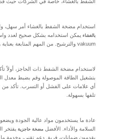
الشفط بالغشاء، خاصة في الشركات حيث قد
استخدام مضخة الشفط بالغشاء أمر سهل، ولك
يمكن استخدامه بشكل صحيح لعدد واسع 
بالغشاء
vakuum والترشيح. من المهم المتابعة بعناية وفقًا لإرشادات الصانع واستخدام مضخة بطريقة آمنة ومناسبة.
لاستخدام مضخة الشفط ذات الحاجز، أولاً تأ
بتشغيل الطاقة الموصولة وقم بضبط معدل ا
أي علامات على الفشل أو التسرب. تأكد من ت
تلفها بسهولة.
عادة ما يستخدمون مواد عالية الجودة ويضعون 
السلامة والأداء. الأفضل
يفتخر ا
مضخة حاجزية
يقدمون ضمانات، فريق دعم تقني، وخدمة ما بعد