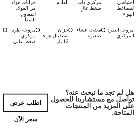
احتياطي
مركزي ذات
العادم
خزانات هواء
لمضاغط
ضغط عالٍ
من الفولاذ
الهواء
المقاوم
للصدأ
مروحة الطرد
مضخة غشاء
خزان
مروحة طرد
المركزي
صغيرة
استقبال هواء
مركزي
12 بار
ضغط عالي
هل لم تجد ما تبحث عنه؟
تواصل مع مستشارينا للحصول
اطلب عرض
على المزيد من المنتجات
المتاحة.
سعر الآن