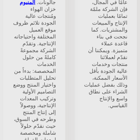
عامًا في المجال،
جالونات.
ألمنيوم
فإن الشركة ملمّة
خزان الهواء
تمامًا بعمليات
ومُنتجات عالية
الإنتاج والمبيعات
الجودة تلائم ظروف
والمشتريات. كما
موقع العميل
نجحت في بناء
المختلفة واحتياجاته
قاعدة عملاء
الإنتاجية. وتقدّم
متميزة. ويمكننا أن
الشركة مجموعةً
نقدّم لعملائنا
كاملةً من حلول
منتجات وخدمات
الخدمات
عالية الجودة بأقل
المخصصة: بدءاً من
الأسعار الممكنة،
تحليل المتطلبات
وذلك بفضل عمليات
واختيار المنتج ووضع
الشراء على نطاق
التصاميم الأولية
واسع والإنتاج
وتركيب المعدات
القياسي.
الإنتاجية، ووصولاً
إلى إنتاج المنتج
وطرحه في السوق،
حيث نقدّم حلولاً
شاملة ومخصصة
لمعدات الفراغ.