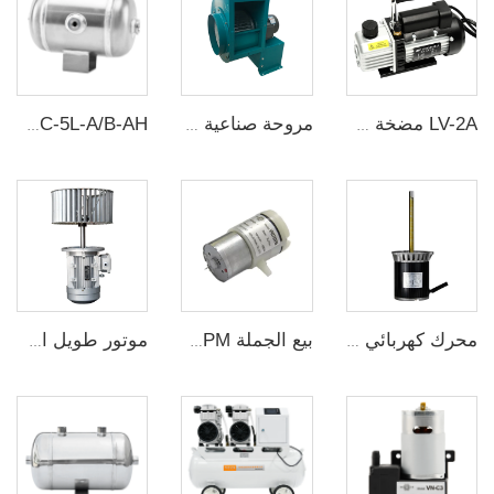
LV-2A مضخة شفط دوارة صغيرة ذات مرحلة واحدة أو مزدوجة لمكيفات الهواء
مروحة صناعية مروحة شفرات الهواء المُثارة ذات الأداء العالي المروحة الدوارة CY270P
YC-5L-A/B-AH خزان تخزين هواء ألومنيوم أفقي بضغط 8 بار مستخدم كخزان استقبال شفط للتعليق في الشاحنات وأجهزة التجميل
محرك كهربائي بعمود طويل محرك لحام بالتدفق 90W/220V محرك فرن عالي الحرارة للبيع
بيع الجملة VN2707PM مضخة شرائح ديaphragm مصغرة مضخة هوائية DC
موتور طويل الshaft عالي الحرارة 2200W / 1400r / min لجهاز الخبز الألمنومي التجريبي