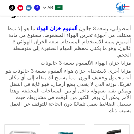
AR
3 gallon aluminum air tank
أسطواني، بسعة 3 جالون
ألمنيوم
خزان الهواء
ما هو إلا نمط
مختلف من أجهزة تخزين الهواء المضغوط. مصنوع من مادة
المنتج
ألمنيوم متينة للاستخدام المستدام. سعة الخزان الهوائي 3
بحث
غالون، وهو ما يكفي لمعظم المهام الصغيرة إلى متوسطة
من نحن
الحجم.
مزايا خزان الهواء الألمنيوم بسعة 3 جالونات
مزايا أخرى لاستخدام خزان هواء ألمنيوم بسعة 3 جالونات هو
الأخبار
أنه محمول وخفيف الوزن، مما يسمح لك بنقله إلى أي مكان
تقريبًا. بوزنه الذي لا يتعدى بضع أرطال، فهو غاية في التنقل
ويمكن نقله بسهولة داخل أو بين المساحات المختلفة. وهذا
اتصل بنا
الأمر يمكن أن يوفر الكثير من الوقت في مشاريعك حيث
سيظل الضاغط يعمل تلقائيًا دون الحاجة للتوقف عن العمل
بسبب ذلك.