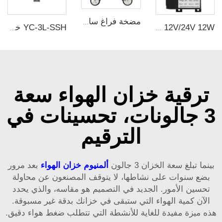
مضخة فراغ سالبة الضغط بقوة 3000 واط وجهد 220 فولت وبسعة 600 لتر/دقيقة بدون زيت مع خزان هواء سعته 65 لترًا لمACHINE تشكيل المطاط
VN-C3 12V/24V 12W مضخة غشاء شفط DC ذات رأس واحد
YC-3L-SSH خزان تخزين هواء منضغوط محمول مصنوع من الفولاذ المقاوم للصدأ
ترقية خزان الهواء سعة
3 جالونات، تحسينات في
الترقيم
بينما تبلغ سعة الخزان 3 جالون
ألمنيوم
خزان الهواء
بعد مرور
بضع سنوات على نشاطها، لا يتوقف المصنعون عن محاولة
تحسين الأمور. الجديد في التصميم هو مقاسه، والذي يحدد
الآن كمية الهواء التي ستبقى في خزانك بدقة غير مسبوقة.
هذه ميزة مفيدة للغاية للأنشطة التي تتطلب ضغط هواء دقيق.