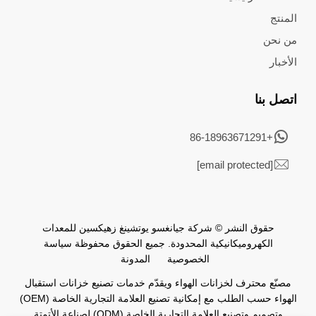
المنتج
من نحن
الأخبار
اتصل بنا
+86-18963671291
[email protected]
حقوق النشر © شركة جيانغسو يوتشينغ زهيكسين للمعدات
الكهروميكانيكية المحدودة. جميع الحقوق محفوظة
سياسة
الخصوصية
المدونة
مصنّع محترف لخزانات الهواء ويقدّم خدمات تصنيع خزانات استقبال
الهواء حسب الطلب مع إمكانية تصنيع العلامة التجارية الخاصة (OEM)
وتصميم وتصنيع العلامة التجارية الخاصة (ODM) لصناعة الأتمتة