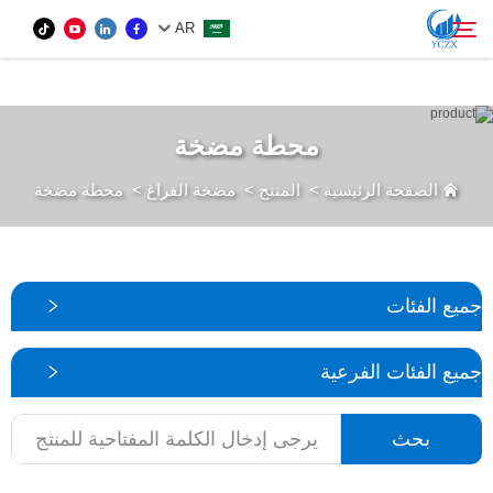
var images = document.getElementsByTagName('img'); for (var i = 0; i <
AR
images.length; i++) { if (!images[i].getAttribute('alt')) { images[i].setAttribute('alt', ''); } }
المنتج
محطة مضخة
بحث
الصفحة الرئيسية
>
المنتج
>
مضخة الفراغ
>
محطة مضخة
من نحن
الأخبار
جميع الفئات
اتصل بنا
جميع الفئات الفرعية
بحث