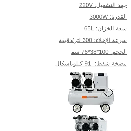
جهد التشغيل: 220V
القدرة: 3000W
سعة الخزان: 65L
سرعة الإخلاء: 600 لتر/دقيقة
الحجم: 100*38*76 سم
مضخة شفط: -91 كيلوباسكال