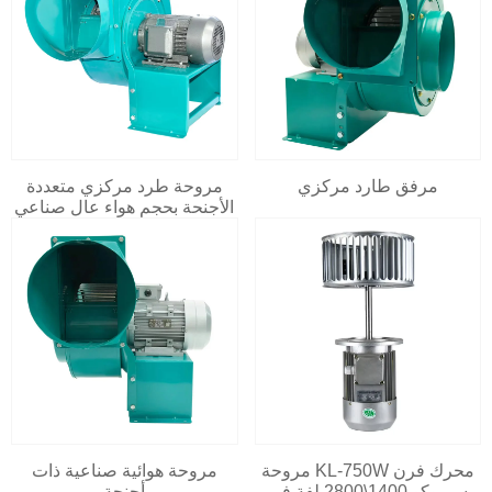
مرفق طارد مركزي
مروحة طرد مركزي متعددة
الأجنحة بحجم هواء عالٍ صناعي
محرك فرن KL-750W مروحة
مروحة هوائية صناعية ذات
سيروكو 1400\2800 لفة في
أجنحة