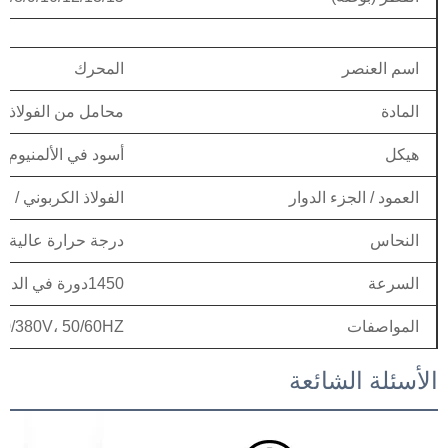
اسم العنصر
المحرك
المادة
محامل من الفولاذ ال
هيكل
أسود في الألمنيوم / 
العمود / الجزء الدوار
الفولاذ الكربوني / الفولاذ
النحاس
درجة حرارة عالية ال
السرعة
1450دورة في الدقيقة (4p) - 2800دورة في الدقيقة (2p)
المواصفات
30/380V، 50/60HZ
الأسئلة الشائعة