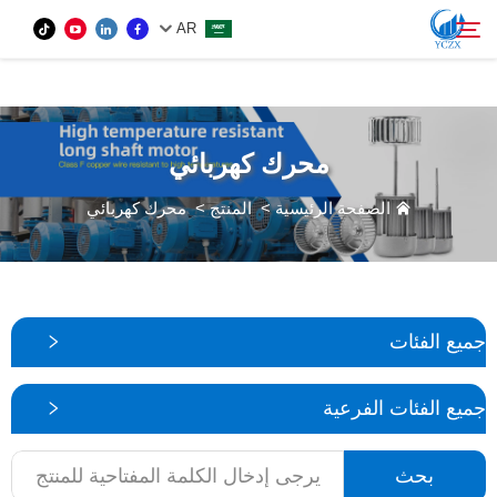
var images = document.getElementsByTagName('img'); for (var i = 0; i <
AR
images.length; i++) { if (!images[i].getAttribute('alt')) { images[i].setAttribute('alt', ''); } }
المنتج
محرك كهربائي
بحث
من نحن
الصفحة الرئيسية
>
المنتج
>
محرك كهربائي
الأخبار
اتصل بنا
جميع الفئات
جميع الفئات الفرعية
بحث