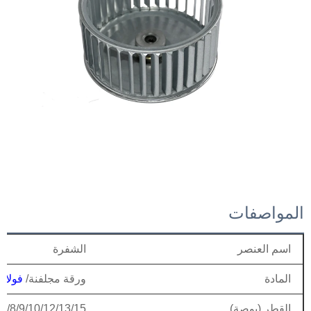
المواصفات
اسم العنصر
الشفرة
المادة
ورقة مجلفنة/
فولاذ
القطر (بوصة)
.5/8/9/10/12/13/15"