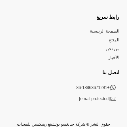
رابط سريع
الصفحة الرئيسية
المنتج
من نحن
الأخبار
اتصل بنا
+86-18963671291
[email protected]
حقوق النشر © شركة جيانغسو يوتشينغ زهيكسين للمعدات