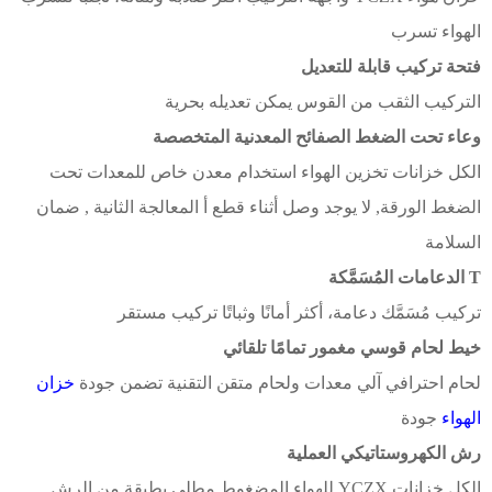
الهواء
تسرب
فتحة تركيب قابلة للتعديل
التركيب
الثقب
من
القوس
يمكن تعديله بحرية
وعاء تحت الضغط
الصفائح المعدنية المتخصصة
الكل
خزانات تخزين الهواء
استخدام معدن خاص للمعدات تحت
الضغط
الورقة,
لا يوجد وصل أثناء
قطع
أ
المعالجة الثانية
,
ضمان
السلامة
T
الدعامات المُسَمَّكة
تركيب مُسَمَّك
دعامة،
أكثر أمانًا وثباتًا
تركيب مستقر
خيط لحام قوسي مغمور تمامًا تلقائي
لحام احترافي آلي
معدات ولحام متقن
التقنية تضمن جودة
خزان
الهواء
جودة
رش الكهروستاتيكي
العملية
الكل
خزانات YCZX للهواء المضغوط
مطلي بطبقة من
الرش