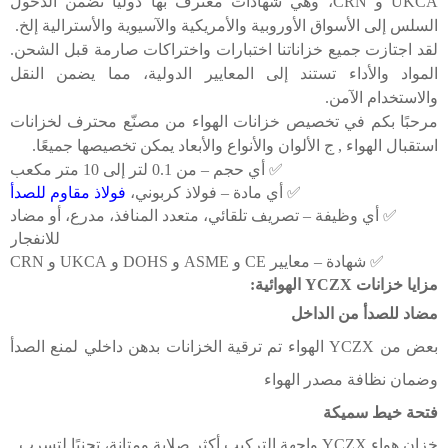
UKCA و CRN، وهي شهادات معترف بها دوليًا تضمن الدخول
السلس إلى الأسواق الأوروبية والأمريكية والآسيوية والأسترالية إلخ.
لقد اجتازت جميع خزاناتنا اختبارات واختراكات صارمة قبل الشحن.
المواد والأداء تستند إلى المعايير الدولية، مما يضمن النقل
والاستخدام الآمن.
مرحبًا بكم في تخصيص خزانات الهواء من
مصنّع محترف لخزانات
استقبال الهواء
,
ج
الألوان والأنواع والأبعاد يمكن تخصيصها جميعًا.
✅ أي حجم – من 0.1 لتر إلى 10 متر مكعب
✅ أي مادة ​​– فولاذ كربوني،
فولاذ مقاوم للصدأ
✅ أي وظيفة – تصريف تلقائي، متعدد المنافذ، مدرع، أو مضاد
للانفجار
✅ شهادة – معايير CE و ASME و DOHS و UKCA و CRN
مزايا خزانات YCZX الهوائية:
مضاد للصدأ من الداخل
بعض
من YCZX الهواء
تم ترقية الخزانات
بدهن داخلي
لمنع الصدأ
وضمان
نظافة مصدر الهواء
فتحة خيط سميكة
خزان هواء YCZX
واجهة التركيب أكثر
صلابة ومتانة، تجنبًا لتسرب