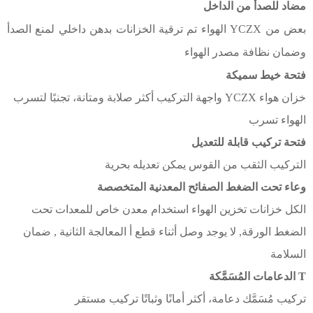
مضاد للصدأ من الداخل
بعض
من YCZX الهواء
تم ترقية الخزانات
بدهن داخلي
لمنع الصدأ
وضمان
نظافة مصدر الهواء
فتحة خيط سميكة
خزان هواء YCZX
واجهة التركيب أكثر
صلابة ومتانة، تجنبًا لتسرب
الهواء
تسرب
فتحة تركيب قابلة للتعديل
التركيب
الثقب
من
القوس
يمكن تعديله بحرية
وعاء تحت الضغط
الصفائح المعدنية المتخصصة
الكل
خزانات تخزين الهواء
استخدام معدن خاص للمعدات تحت
الضغط
الورقة,
لا يوجد وصل أثناء
قطع
أ
المعالجة الثانية
,
ضمان
السلامة
T
الدعامات المُسَمَّكة
تركيب مُسَمَّك
دعامة،
أكثر أمانًا وثباتًا
تركيب مستقر