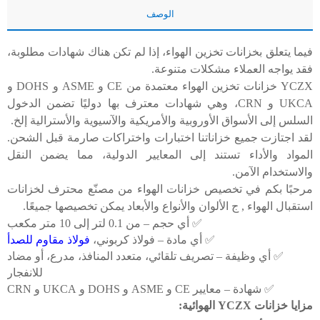
الوصف
فيما يتعلق بخزانات تخزين الهواء، إذا لم تكن هناك شهادات مطلوبة،
فقد يواجه العملاء مشكلات متنوعة.
YCZX خزانات تخزين الهواء معتمدة من CE و ASME و DOHS و
UKCA و CRN، وهي شهادات معترف بها دوليًا تضمن الدخول
السلس إلى الأسواق الأوروبية والأمريكية والآسيوية والأسترالية إلخ.
لقد اجتازت جميع خزاناتنا اختبارات واختراكات صارمة قبل الشحن.
المواد والأداء تستند إلى المعايير الدولية، مما يضمن النقل
والاستخدام الآمن.
مرحبًا بكم في تخصيص خزانات الهواء من
مصنّع محترف لخزانات
استقبال الهواء
,
ج
الألوان والأنواع والأبعاد يمكن تخصيصها جميعًا.
✅ أي حجم – من 0.1 لتر إلى 10 متر مكعب
✅ أي مادة ​​– فولاذ كربوني،
فولاذ مقاوم للصدأ
✅ أي وظيفة – تصريف تلقائي، متعدد المنافذ، مدرع، أو مضاد
للانفجار
✅ شهادة – معايير CE و ASME و DOHS و UKCA و CRN
مزايا خزانات YCZX الهوائية: