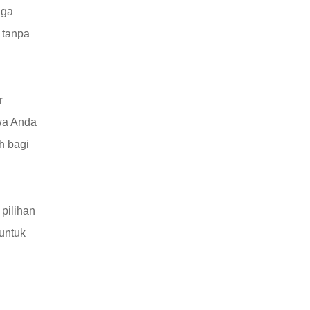
gga
 tanpa
r
hwa Anda
h bagi
pilihan
untuk