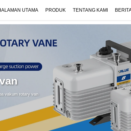
 { if (!images[i].getAttribute('alt')) { images[i].setAttribute('alt', ''); } }
HALAMAN UTAMA
PRODUK
TENTANG KAMI
BERIT
Profil Perusahaan
Unduh
 van
a vakum rotary van