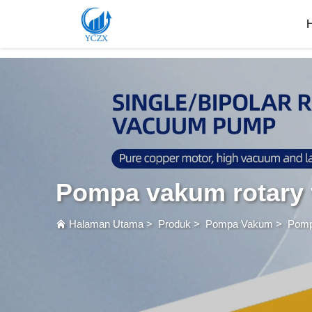
var images = document.getElementsByTagName('img'); for (var i = 0; i < images.length; i++)
Pompa vakum rotary
Halaman Utama
>
Produk
>
Pompa Vakum
>
Pomp