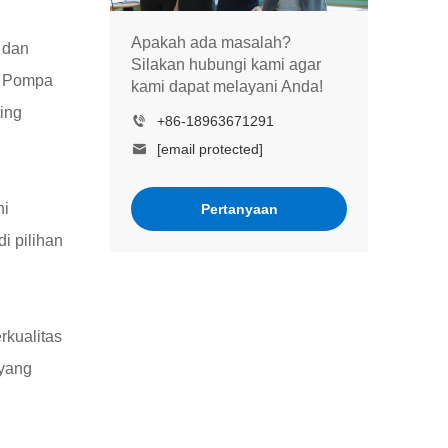
Apakah ada masalah?
 dan
Silakan hubungi kami agar
a. Pompa
kami dapat melayani Anda!
ting
+86-18963671291
[email protected]
ni
Pertanyaan
i pilihan
rkualitas
 yang