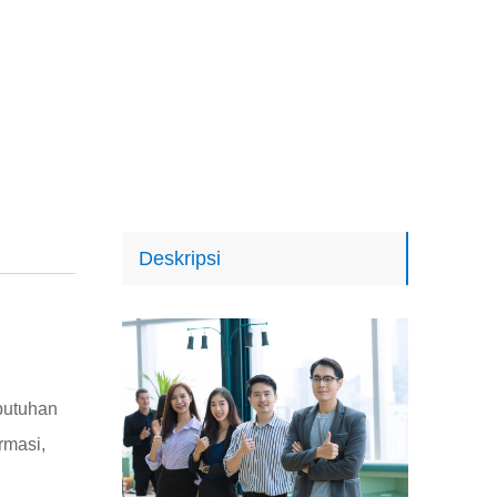
Deskripsi
butuhan
rmasi,