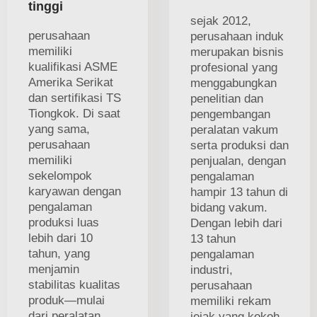
tinggi
sejak 2012,
perusahaan
perusahaan induk
memiliki
merupakan bisnis
kualifikasi ASME
profesional yang
Amerika Serikat
menggabungkan
dan sertifikasi TS
penelitian dan
Tiongkok. Di saat
pengembangan
yang sama,
peralatan vakum
perusahaan
serta produksi dan
memiliki
penjualan, dengan
sekelompok
pengalaman
karyawan dengan
hampir 13 tahun di
pengalaman
bidang vakum.
produksi luas
Dengan lebih dari
lebih dari 10
13 tahun
tahun, yang
pengalaman
menjamin
industri,
stabilitas kualitas
perusahaan
produk—mulai
memiliki rekam
dari peralatan
jejak yang kokoh