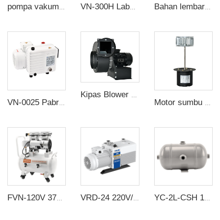
pompa vakum tanpa minyak tekanan negatif 1.3HP 220v 200 L/menit dengan tangki udara 60L untuk mesin cetakan karet
VN-300H Laboratorium Kualitas Tinggi Pompa Piston Tanpa Minyak dengan Pompa Vakum Diam dengan Motor Listrik
Bahan lembaran galvanis untuk impeler angin poros panjang motor multi - sayap kipas angin sentrifugal roda aksesori
Kipas Blower Sentrifugal Penghisap Udara Industri dengan beberapa bilah CY-200
VN-0025 Pabrik outlet listrik pompa vakum bilah rotary industri silent untuk mesin susu CNC dan gigi
Motor sumbu panjang Youcheng Zhixin KL-60 dapat dilengkapi dengan kipas angin
FVN-120V 370W 220V 100L/menit pompa vakum tanpa minyak dengan tekanan negatif dengan tangki udara 20L untuk mesin pembuatan karet
VRD-24 220V/380V 24-28.8m³/h 8*10^-1Pa Pompa vakum putar dua tahap industri
YC-2L-CSH 12bar Tangki penyimpanan udara baja karbon horizontal tanpa sambungan tangki udara