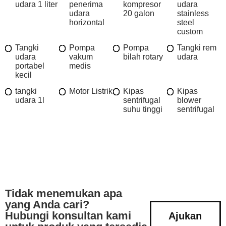
udara 1 liter
penerima
kompresor
udara
udara
20 galon
stainless
horizontal
steel
custom
Tangki
Pompa
Pompa
Tangki rem
udara
vakum
bilah rotary
udara
portabel
medis
kecil
tangki
Motor Listrik
Kipas
Kipas
udara 1l
sentrifugal
blower
suhu tinggi
sentrifugal
Tidak menemukan apa
yang Anda cari?
Hubungi konsultan kami
Ajukan