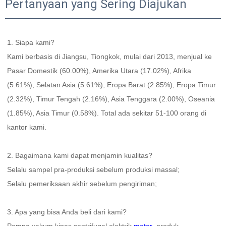
Pertanyaan yang Sering Diajukan
1. Siapa kami?   
Kami berbasis di Jiangsu, Tiongkok, mulai dari 2013, menjual ke 
Pasar Domestik (60.00%), Amerika Utara (17.02%), Afrika 
(5.61%), Selatan Asia (5.61%), Eropa Barat (2.85%), Eropa Timur 
(2.32%), Timur Tengah (2.16%), Asia Tenggara (2.00%), Oseania 
(1.85%), Asia Timur (0.58%). Total ada sekitar 51-100 orang di 
kantor kami. 
2. Bagaimana kami dapat menjamin kualitas?   
Selalu sampel pra-produksi sebelum produksi massal;   
Selalu pemeriksaan akhir sebelum pengiriman;   
3. Apa yang bisa Anda beli dari kami?   
Pompa vakum,kipas sentrifugal,elektrik 
motor 
,produk 