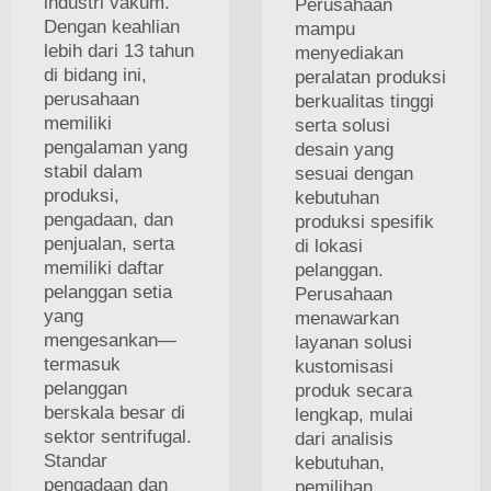
industri vakum.
Perusahaan
Dengan keahlian
mampu
lebih dari 13 tahun
menyediakan
di bidang ini,
peralatan produksi
perusahaan
berkualitas tinggi
memiliki
serta solusi
pengalaman yang
desain yang
stabil dalam
sesuai dengan
produksi,
kebutuhan
pengadaan, dan
produksi spesifik
penjualan, serta
di lokasi
memiliki daftar
pelanggan.
pelanggan setia
Perusahaan
yang
menawarkan
mengesankan—
layanan solusi
termasuk
kustomisasi
pelanggan
produk secara
berskala besar di
lengkap, mulai
sektor sentrifugal.
dari analisis
Standar
kebutuhan,
pengadaan dan
pemilihan