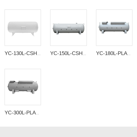
YC-130L-CSH 8.4bar Tangki penyimpanan udara horisontal baja karbon tanpa sambungan
YC-150L-CSH putih/abu-abu 12bar Baja karbon tangki penyimpanan udara horisontal tanpa sambungan tangki udara
YC-180L-PLATH-CSH 12bar Tangki penyimpanan udara horisontal seamless baja karbon
YC-300L-PLATH-CSH 12bar Tangki penyimpanan udara horisontal seamless baja karbon