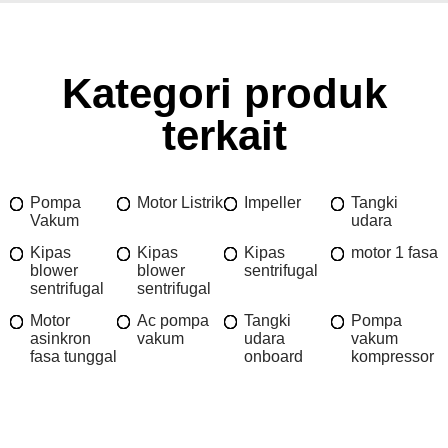
Kategori produk
terkait
Pompa
Motor Listrik
Impeller
Tangki
Vakum
udara
Kipas
Kipas
Kipas
motor 1 fasa
blower
blower
sentrifugal
sentrifugal
sentrifugal
Motor
Ac pompa
Tangki
Pompa
asinkron
vakum
udara
vakum
fasa tunggal
onboard
kompressor