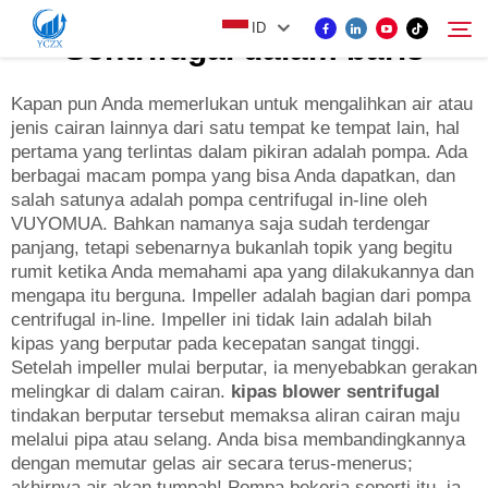
ID
Sentrifugal dalam baris
Kapan pun Anda memerlukan untuk mengalihkan air atau
jenis cairan lainnya dari satu tempat ke tempat lain, hal
PRODUK
pertama yang terlintas dalam pikiran adalah pompa. Ada
Cari
berbagai macam pompa yang bisa Anda dapatkan, dan
TENTANG KAMI
salah satunya adalah pompa centrifugal in-line oleh
VUYOMUA. Bahkan namanya saja sudah terdengar
panjang, tetapi sebenarnya bukanlah topik yang begitu
BERITA
rumit ketika Anda memahami apa yang dilakukannya dan
mengapa itu berguna. Impeller adalah bagian dari pompa
centrifugal in-line. Impeller ini tidak lain adalah bilah
HUBUNGI KAMI
kipas yang berputar pada kecepatan sangat tinggi.
Setelah impeller mulai berputar, ia menyebabkan gerakan
melingkar di dalam cairan.
kipas blower sentrifugal
tindakan berputar tersebut memaksa aliran cairan maju
melalui pipa atau selang. Anda bisa membandingkannya
dengan memutar gelas air secara terus-menerus;
akhirnya air akan tumpah! Pompa bekerja seperti itu, ia