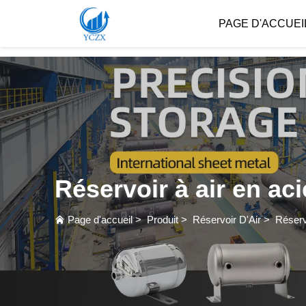
var images = document.getElementsByTagName('img'); for (var i = 0; i < images.length; i++)
PAGE D'ACCUEI
Réservoir à air en ac
Page d'accueil
>
Produit
>
Réservoir D'Air
>
Réserv