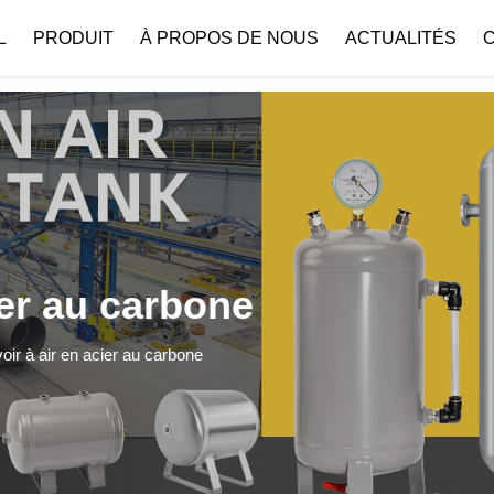
 { if (!images[i].getAttribute('alt')) { images[i].setAttribute('alt', ''); } }
L
PRODUIT
À PROPOS DE NOUS
ACTUALITÉS
Profil De L’entreprise
Téléchar
ier au carbone
oir à air en acier au carbone