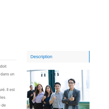
Description
doit
z dans un
é. Il est
 les
e de