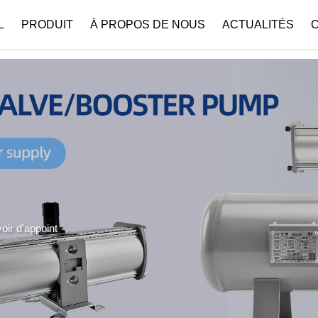
 { if (!images[i].getAttribute('alt')) { images[i].setAttribute('alt', ''); } }
L
PRODUIT
À PROPOS DE NOUS
ACTUALITÉS
Profil De L’entreprise
Téléchar
oir d'appoint