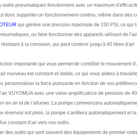
os outils pneumatiques fonctionnent avec un maximum d'efficacit
eut donc supporter un fonctionnement continu, même dans des c
OTEUR
qui génère une pression maximale de 150 PSI, ce qui l
neumatiques, ou faire fonctionner des appareils utilisant de l'air
ésistant à la corrosion, qui peut contenir jusqu'à 40 litres d'air
fonction importante qui vous permet de contrôler le mouvement d'
'air nouveau est constant et stable, ce qui vous aidera à travaill
ez personnaliser la force puissante en fonction de vos préférenc
n d'air VUYOMUA avec une valve amplificatrice de pression de 40
ntation en air et de l'allumer. La pompe commencera automatiqueme
le réservoir est plein, la pompe s'arrêtera automatiquement et la
ux constant d'air vers vos outils.
 des outils qui sont souvent des équipements de premier ordr