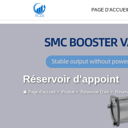
var images = document.getElementsByTagName('img'); for (var i = 0; i < images.length; i++)
PAGE D'ACCUEI
Réservoir d'appoint
Page d'accueil
>
Produit
>
Réservoir D'Air
>
Réserv