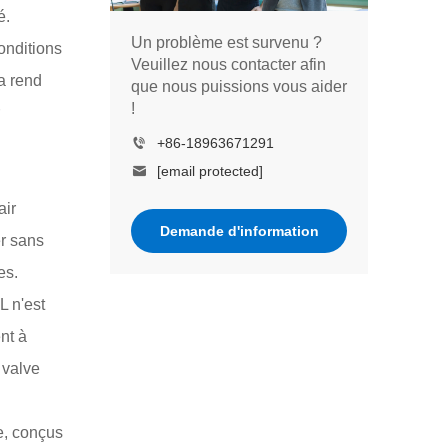
é.
Un problème est survenu ?
onditions
Veuillez nous contacter afin
a rend
que nous puissions vous aider
!
+86-18963671291
[email protected]
air
Demande d'information
er sans
es.
L n'est
nt à
 valve
e, conçus