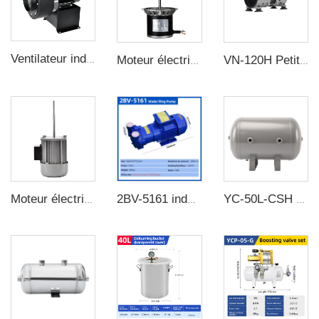
Ventilateur industriel CY-180 à fort débit Faible bruit, grand débit, ventilateurs centrifuges
Moteur électrique KL-45W/220V Résistance à haute température Moteur à long axe
VN-120H Petite pompe à vide sans huile Débit 80L/min pour machine médicale Pompe à vide sans huile Pompes de succion
Moteur électrique AC 2800 tr/min 40 kW 220 V monophasé asynchrone à axe long pour la dissipation de chaleur des fours
2BV-5161 industriel haute vacuum pompe à eau circulaire compresseur pompe à anneau d'eau
YC-50L-CSH 8.4bar Acier au carbone réservoir à air horizontal sans soudure réservoir à air