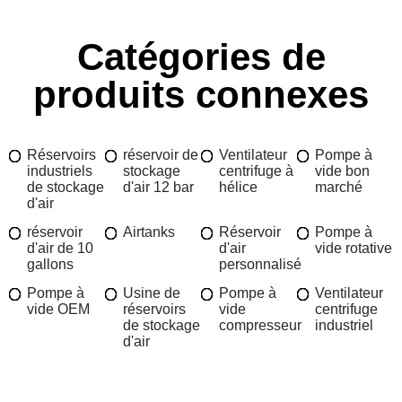
Catégories de
produits connexes
Réservoirs
réservoir de
Ventilateur
Pompe à
industriels
stockage
centrifuge à
vide bon
de stockage
d'air 12 bar
hélice
marché
d'air
réservoir
Airtanks
Réservoir
Pompe à
d'air de 10
d'air
vide rotative
gallons
personnalisé
Pompe à
Usine de
Pompe à
Ventilateur
vide OEM
réservoirs
vide
centrifuge
de stockage
compresseur
industriel
d'air