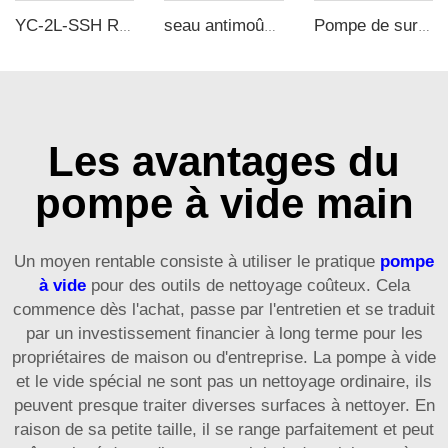
YC-2L-SSH Réservoir de Stockage d'Air Comprimé en Acier Inoxydable Portable
seau antimoûsse en acier inoxydable de 40 L, sans huile, sous vide, avec couvercle transparent
Pompe de suralimentation en air YCP-05-G 5 fois avec réservoir de stockage d'air de 20 L
Les avantages du
pompe à vide main
Un moyen rentable consiste à utiliser le pratique
pompe
à vide
pour des outils de nettoyage coûteux. Cela
commence dès l'achat, passe par l'entretien et se traduit
par un investissement financier à long terme pour les
propriétaires de maison ou d'entreprise. La pompe à vide
et le vide spécial ne sont pas un nettoyage ordinaire, ils
peuvent presque traiter diverses surfaces à nettoyer. En
raison de sa petite taille, il se range parfaitement et peut