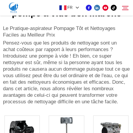
FR
pompe à vide bon marché
Le Pratique-aspirateur Pompage Tôt et Nettoyages
Faciles au Meilleur Prix
PRODUIT
Pensez-vous que les produits de nettoyage sont un
Rechercher
achat coûteux par rapport à leurs performances ?
À PROPOS DE NOUS
Introduisez une pompe à vide ! Eh bien, ce super
nettoyeur est sûr, même si la personne ayant tous les
produits ne causera aucun dommage puisque tout ce que
ACTUALITÉS
vous utilisez peut être du sel ordinaire et de l'eau, ce qui
en fait des nettoyeurs économiques et efficaces. Donc,
dans cet article, nous allons révéler les nombreux
CONTACTEZ-NOUS
avantages de celui-ci qui peuvent transformer votre
processus de nettoyage difficile en une tâche facile.