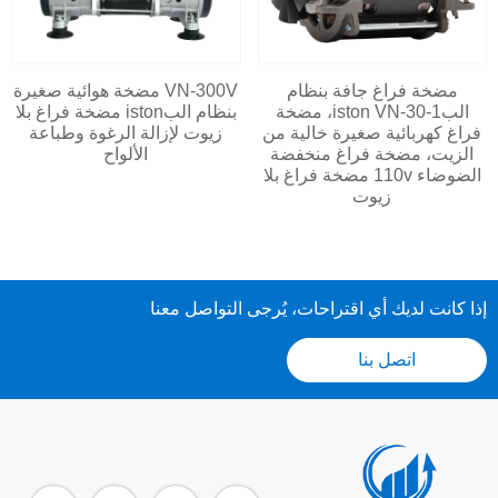
مضخة فراغ جافة بنظام
VN-300V مضخة هوائية صغيرة
البiston VN-30-1، مضخة
بنظام البiston مضخة فراغ بلا
فراغ كهربائية صغيرة خالية من
زيوت لإزالة الرغوة وطباعة
الزيت، مضخة فراغ منخفضة
الألواح
الضوضاء 110v مضخة فراغ بلا
زيوت
إذا كانت لديك أي اقتراحات، يُرجى التواصل معنا
اتصل بنا