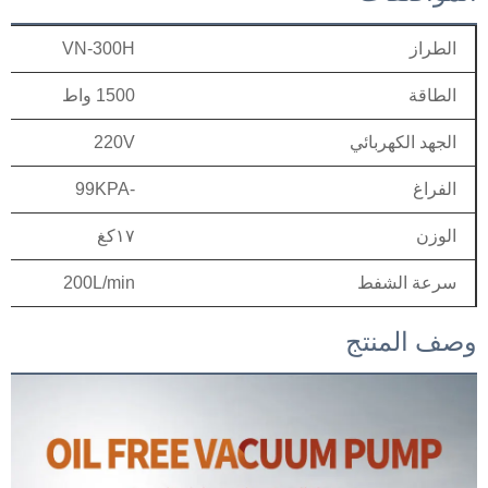
الطراز
VN-300H
الطاقة
1500 واط
الجهد الكهربائي
220V
الفراغ
-99KPA
الوزن
١٧كغ
سرعة الشفط
200L/min
وصف المنتج