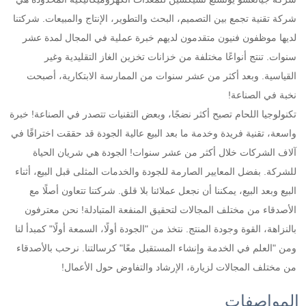
شركة تقنية تجمع بين التصميم، البحث والتطوير، الإنتاج والمبيعات. شركتنا 
لديها موظفون فنيون متقدمون لديهم خبرة عملية في المجال لمدة عشر 
سنوات. تنتج أنواعًا مختلفة من خزانات تخزين الغاز التقليدية وغير 
القياسية. وبعد أكثر من عشر سنوات من الممارسة الابتكارية، أصبحت 
نخبة في الصناعة! 
تكنولوجيا اللحام تصبح أكثر نضجًا، وبعض التقنيات تتصدر في الصناعة! خبرة 
واسعة، تقنية فريدة وخدمة ما بعد البيع عالية الجودة قد حققت اختراقًا في 
آلاف الشركات خلال أكثر من عشر سنوات! الجودة هي شريان الحياة 
للشركة. بفضل المعايير الصارمة للجودة والخدمات المثلى قبل البيع، أثناء 
البيع وبعد البيع، يمكننا أن نجعل عملائنا بلا قلق. شركتنا تتعاون أصلًا مع 
الأصدقاء من مختلف المجالات لتحقيق المنفعة المتبادلة! نحن معترفون 
بالنزاهة، القوة وجودة المنتج. نتخذ من "الجودة أولًا، السمعة أولًا" كمبدأ لنا 
ومن "العلم في الخدمة وإنشاء المستقبل معًا" كرسالتنا. نرحب بالأصدقاء 
من مختلف المجالات لزيارة، الإرشاد والتفاوض حول الأعمال! 
المواصفات