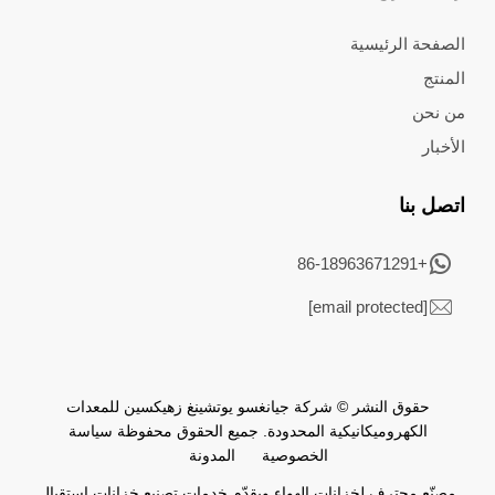
الصفحة الرئيسية
المنتج
من نحن
الأخبار
اتصل بنا
+86-18963671291
[email protected]
حقوق النشر © شركة جيانغسو يوتشينغ زهيكسين للمعدات
الكهروميكانيكية المحدودة. جميع الحقوق محفوظة
سياسة
الخصوصية
المدونة
مصنّع محترف لخزانات الهواء ويقدّم خدمات تصنيع خزانات استقبال