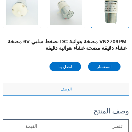
VN2709PM مضخة هوائية DC بضغط سلبي 6V مضخة
غشاء دقيقة مضخة غشاء هوائية دقيقة
استفسار
اتصل بنا
الوصف
وصف المنتج
عنصر
القيمة