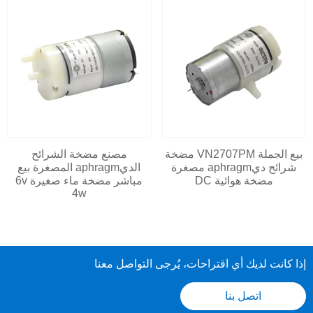
بيع الجملة VN2707PM مضخة
مصنع مضخة الشرائح
شرائح ديaphragm مصغرة
الديaphragm المصغرة بيع
مضخة هوائية DC
مباشر مضخة ماء صغيرة 6v
4w
إذا كانت لديك أي اقتراحات، يُرجى التواصل معنا
اتصل بنا