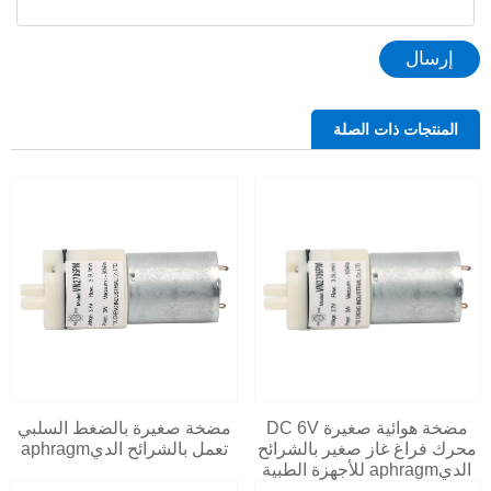
إرسال
المنتجات ذات الصلة
مضخة هوائية صغيرة DC 6V
مضخة صغيرة بالضغط السلبي
محرك فراغ غاز صغير بالشرائح
تعمل بالشرائح الديaphragm
الديaphragm للأجهزة الطبية