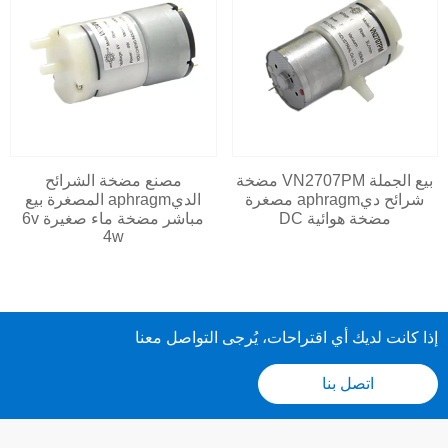
بيع الجملة VN2707PM مضخة
مصنع مضخة الشرائح
شرائح ديaphragm مصغرة
الديaphragm المصغرة بيع
مضخة هوائية DC
مباشر مضخة ماء صغيرة 6v
4w
إذا كانت لديك أي اقتراحات، يُرجى التواصل معنا
اتصل بنا