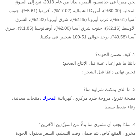
نحن مقرنا في جيانغسو، الصين، بدأنا من عام 2013، نبيع إلى السوق 
المحلية (60.00%)، أمريكا الشمالية (17.02%)، أفريقيا (5.61%)، جنوب 
آسيا (5.61%)، غرب أوروبا (2.85%)، شرق أوروبا (2.32%)، الشرق 
الأوسط (2.16%)، جنوب شرق آسيا (2.00%)، أوقيانوسيا (1.85%)، شرق 
آسيا (0.58%). يوجد حوالي 51-100 شخص في مكتبنا. 
٢. كيف نضمن الجودة؟ 
دائمًا ما يتم إعداد عينة قبل الإنتاج الضخم؛ 
فحص نهائي دائمًا قبل الشحن؛ 
3. ما الذي يمكنك شراؤه منا؟ 
مضخة تفريغ، مروحة طرد مركزي، كهربائية 
المحرك 
،منتجات معدنية، 
وعاء ضغط بسيط 
4. لماذا يجب أن تشتري منا بدلًا من المورِّدين الآخرين؟ 
مخزون المنتج كافٍ، يتم ضمان وقت التسليم، السعر معقول، الجودة 