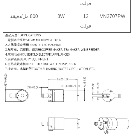
فولت
VN2707PW
12
3W
800 مل/دقيقة
فولت