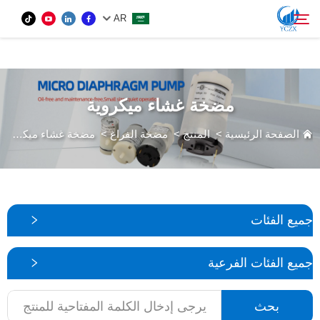
var images = document.getElementsByTagName('img'); for (var i = 0; i <
AR
images.length; i++) { if (!images[i].getAttribute('alt')) { images[i].setAttribute('alt', ''); } }
المنتج
مضخة غشاء ميكروية
بحث
من نحن
الصفحة الرئيسية
>
المنتج
>
مضخة الفراغ
>
مضخة غشاء ميكروية
الأخبار
اتصل بنا
جميع الفئات
جميع الفئات الفرعية
بحث