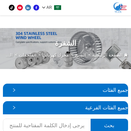
var images = document.getElementsByTagName('img'); for (var i = 0; i <
AR
images.length; i++) { if (!images[i].getAttribute('alt')) { images[i].setAttribute('alt', ''); } }
المنتج
الشفرة
بحث
من نحن
الصفحة الرئيسية
>
المنتج
>
محرك كهربائي
>
الملحقات
>
الشفرة
الأخبار
اتصل بنا
جميع الفئات
جميع الفئات الفرعية
بحث