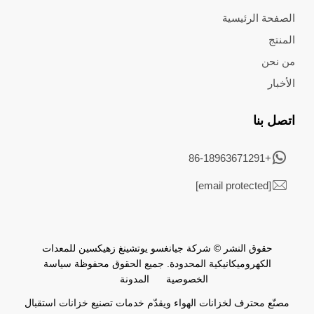
الصفحة الرئيسية
المنتج
من نحن
الأخبار
اتصل بنا
+86-18963671291
[email protected]
حقوق النشر © شركة جيانغسو يوتشينغ زهيكسين للمعدات
الكهروميكانيكية المحدودة. جميع الحقوق محفوظة
سياسة
الخصوصية
المدونة
مصنّع محترف لخزانات الهواء ويقدّم خدمات تصنيع خزانات استقبال