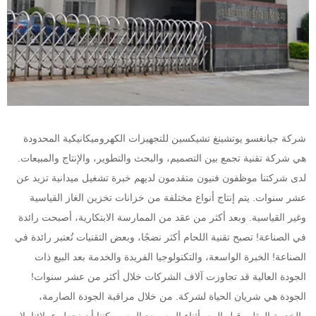
شركة جيانغسو يوتشينغ تشيكسين للتجهيزات الكهروميكانيكية المحدودة 
هي شركة تقنية تجمع بين التصميم، والبحث والتطوير، والإنتاج والمبيعات. 
لدى شركتنا موظفون فنيون متقدمون لديهم خبرة تشغيل ميدانية تزيد عن 
عشر سنوات. يتم إنتاج أنواع مختلفة من خزانات تخزين الغاز القياسية 
وغير القياسية. وبعد أكثر من عقد من الممارسة الابتكارية، أصبحت رائدة 
في الصناعة! تصبح تقنية اللحام أكثر نضجًا، وبعض التقنيات تُعتبر رائدة في 
الصناعة! الخبرة الواسعة، والتكنولوجيا الفريدة والخدمة بعد البيع ذات 
الجودة العالية قد تجاوزت آلاف الشركات خلال أكثر من عشر سنوات! 
الجودة هي شريان الحياة لشركة. من خلال مراقبة الجودة الصارمة، 
والخدمة المثلى قبل البيع، أثناء البيع وبعد البيع، يمكننا أن نجعل عملائنا بلا 