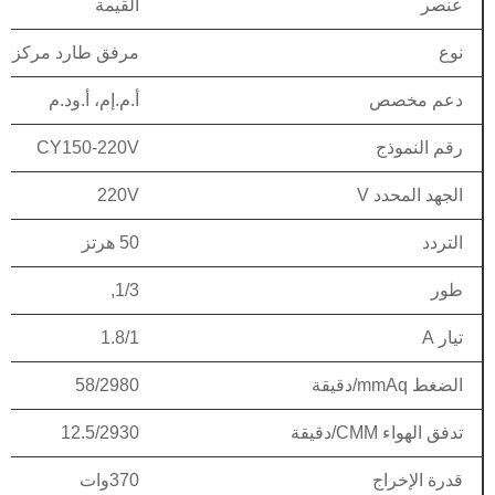
عنصر
القيمة
نوع
مرفق طارد مركزي
دعم مخصص
أ.م.إم، أ.ود.م
رقم النموذج
CY150-220V
الجهد المحدد V
220V
التردد
50 هرتز
طور
1/3,
تيار A
1.8/1
الضغط mmAq/دقيقة
58/2980
تدفق الهواء CMM/دقيقة
12.5/2930
قدرة الإخراج
370وات