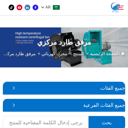
var images = document.getElementsByTagName('img'); for (var i = 0; i <
AR
images.length; i++) { if (!images[i].getAttribute('alt')) { images[i].setAttribute('alt', ''); } }
المنتج
مرفق طارد مركزي
بحث
من نحن
الصفحة الرئيسية
>
المنتج
>
محرك كهربائي
>
مرفق طارد مركزي
الأخبار
اتصل بنا
جميع الفئات
جميع الفئات الفرعية
بحث