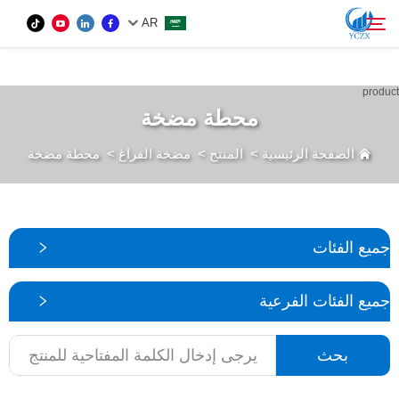
var images = document.getElementsByTagName('img'); for (var i = 0; i <
AR
images.length; i++) { if (!images[i].getAttribute('alt')) { images[i].setAttribute('alt', ''); } }
المنتج
محطة مضخة
بحث
الصفحة الرئيسية
>
المنتج
>
مضخة الفراغ
>
محطة مضخة
من نحن
الأخبار
جميع الفئات
اتصل بنا
جميع الفئات الفرعية
بحث