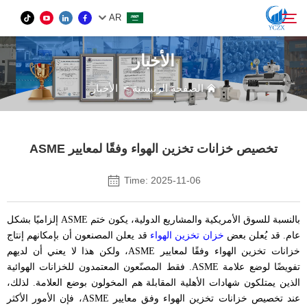
AR
الأخبار
المنتج
الصفحة الرئيسية
>
الأخبار
بحث
من نحن
تخصيص خزانات تخزين الهواء وفقًا لمعايير ASME
الأخبار
Time: 2025-11-06
اتصل بنا
بالنسبة للسوق الأمريكية والمشاريع الدولية، يكون ختم ASME إلزاميًا بشكل
عام. قد يُعلن بعض
خزان تخزين الهواء
قد يعلن المصنعون أن بإمكانهم إنتاج
خزانات تخزين الهواء وفقًا لمعايير ASME، ولكن هذا لا يعني أن لديهم
تفويضًا لوضع علامة ASME. فقط المصنّعون المعتمدون للخزانات الهوائية
الذين يمتلكون شهادات الأهلية المقابلة هم المخولون بوضع العلامة. لذلك،
عند تخصيص خزانات تخزين الهواء وفق معايير ASME، فإن الأمور الأكثر