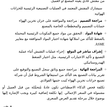
من مفتش عادي يعينه المصنع أو
العميل.
سيشارك المفتش المعتمد في العمليات التصنيعية الرئيسية
للخزانات
الهوائية:
مراجعة التصميم
: مراجعة والموافقة على
خزان تخزين الهواء
حسابات التصميم والمخططات الخاصة بالمصنع.
شهادة المواد
: التحقق من مواد جميع المكونات الرئيسية المحملة
بالضغط للتأكد من امتلاكها شهادة اختبار المواد المتوافقة مع معايير
ASME.
إشراف مباشر في الموقع
: إجراء عمليات التفتيش أثناء عملية
التصنيع و
تأكيد
الاختبارات الرئيسية، مثل اختبار الضغط
الهيدروستاتيكي.
المراجعة النهائية
: مراجعة جميع وثائق سجل التصنيع والتوقيع على
تقرير بيانات التصنيع بعد التأكد من استيفائها الشروط قبل أن
شركة
تصنيع خزانات تخزين الهواء
تُثبت ختمها الفولاذي.
تكلفة فحص الذكاء الاصطناعي تكون عادةً
مُتحمَّلة
من قبل العميل أو
مشمولة في السعر الإجمالي. إنها تكلفة إضافية كبيرة ويجب الإشارة إليها
بوضوح خلال مرحلة تقديم العرض السعري.