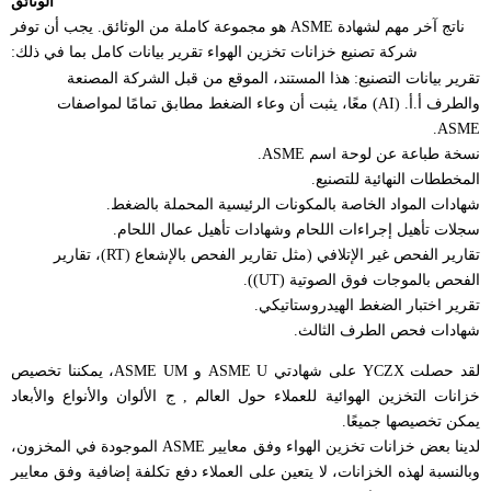
الوثائق
ناتج آخر مهم لشهادة ASME هو مجموعة كاملة من الوثائق.
يجب أن توفر
شركة تصنيع خزانات تخزين الهواء
تقرير بيانات كامل
بما في ذلك:
تقرير بيانات التصنيع: هذا المستند، الموقع من قبل الشركة المصنعة
والطرف أ.أ. (AI) معًا، يثبت أن وعاء الضغط مطابق تمامًا لمواصفات
ASME.
نسخة طباعة عن لوحة اسم ASME.
المخططات النهائية للتصنيع.
شهادات المواد الخاصة بالمكونات الرئيسية المحملة بالضغط.
سجلات تأهيل إجراءات اللحام وشهادات تأهيل عمال اللحام.
تقارير الفحص غير الإتلافي (مثل تقارير الفحص بالإشعاع (RT)، تقارير
الفحص بالموجات فوق الصوتية (UT)).
تقرير اختبار الضغط الهيدروستاتيكي.
شهادات فحص الطرف الثالث.
لقد حصلت YCZX على شهادتي ASME U و ASME UM،
يمكننا
تخصيص
خزانات التخزين الهوائية
للعملاء حول العالم
,
ج
الألوان والأنواع والأبعاد
يمكن تخصيصها جميعًا.
لدينا بعض خزانات تخزين الهواء وفق معايير ASME الموجودة في المخزون،
وبالنسبة لهذه الخزانات، لا يتعين على العملاء دفع تكلفة إضافية وفق معايير