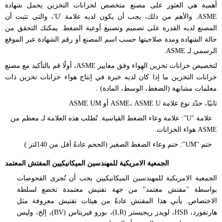
أهمية هي العثور على مصنع متخصص لخزانات التخزين يحمل شهادة
ASME. والأهم من ذلك، يجب أن يكون لديه علامة 'U'، والتي تثبت أن
المصنع لديه القدرة على تصميم وتصنيع أوعية الضغط. يمكنك التحقق من
حالة الشهادة ومدة صلاحيتها حسب اسم المصنع أو رقم الشهادة عبر الموقع
الرسمي لـ ASME.
لتخصيص خزانات تخزين الهواء وفق معايير ASME، أولًا
قم بالتأكيد مع مصنع
خزانات التخزين ما إذا كان
لديه خبرة في إنتاج
هواء
خزانات تخزين ذات
معلمات مشابهة (الضغط، الوسط، المادة)
.
ثانيًا، حدّد نوع علامة ASME، ASME U أو ASME UM
علامة "U": علامة وعاء الضغط القياسية. تُطلب هذه العلامة لـ
معظم
من
ASME
هواء
الخزانات.
ختم "UM": ختم وعاء الضغط الصغير (الحجم عادةً أقل من
140لتر
)
الجمعية الامريكية للمهندسين الميكانيكيين
المفتش المعتمد
الجمعية الامريكية للمهندسين الميكانيكيين
يجب أن تُجرى الفحوصات
بواسطة "مفتش معتمد" من جهة تفتيش معتمدة تخضع لسلطة
الاختصاص. يأتي هذا المفتش عادةً من هيئات تفتيش معروفة مثل
هارتفورد، HSB، لويدز ريجيستر (LR)، بورو فيريتاس (BV)، إلخ، وليس