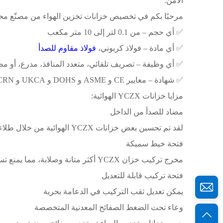
الآمن.
مرحبًا بكم في تخصيص خزانات تخزين الهواء من مصنّع محترف
✅ أي حجم – من 0.1 لتر إلى 10 متر مكعب
✅ أي مادة ​​– فولاذ كربوني،
فولاذ مقاوم للصدأ
✅ أي وظيفة – تصريف تلقائي، متعدد المنافذ، مدرع، أو مضا
✅ شهادة – معايير CE و ASME و DOHS و UKCA و CRN
مزايا خزانات YCZX الهوائية:
مضاد للصدأ من الداخل
لقد تم تحسين بعض خزانات YCZX الهوائية من خلال طلاء داخلي يمنع الصدأ ويضمن نظافة مصدر الهواء
فتحة خيط سميكة
مخرج تركيب خزان YCZX أكثر متانة وصلابة، مما يمنع تسرب الهواء
فتحة تركيب قابلة للتعديل
يمكن تعديل ثقب التركيب في الدعامة بحرية
وعاء تحت الضغط
الصفائح المعدنية المتخصصة