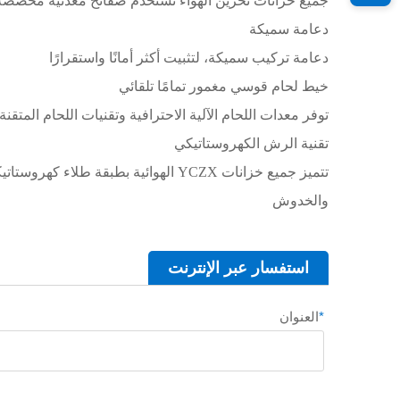
جميع خزانات تخزين الهواء تستخدم صفائح معدنية مخصصة لآ
دعامة سميكة
دعامة تركيب سميكة، لتثبيت أكثر أمانًا واستقرارًا
خيط لحام قوسي مغمور تمامًا تلقائي
توفر معدات اللحام الآلية الاحترافية وتقنيات اللحام المتق
تقنية الرش الكهروستاتيكي
تتميز جميع خزانات YCZX الهوائية بطبق
والخدوش
استفسار عبر الإنترنت
*
العنوان