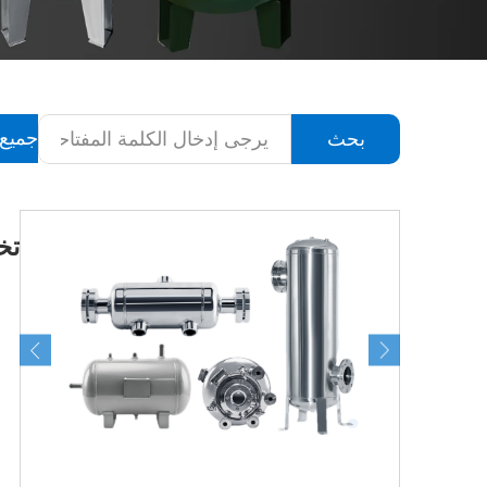
جميع 
بحث
تخ