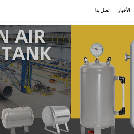
var images = document.getElementsByTagName('img'); for (var i = 0; i < images.
الأخبار
اتصل بنا
ملف الشركة
تنزيل