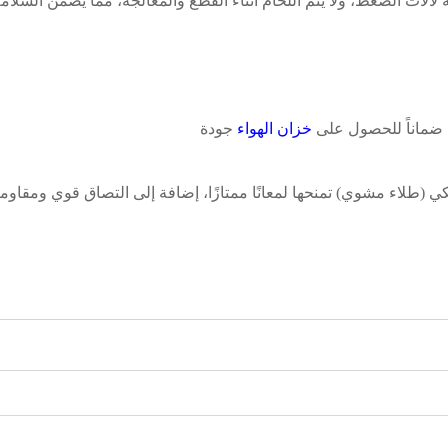
لات الضغط، ولا يتم اللحام أثناء القطع والمعالجة، مما يضمن السلام
نة ضماناً للحصول على
خزان الهواء
جودة
ة طلاء كهروستاتيكي (طلاء مشوي) تمنحها لمعانًا ممتازًا، إضافة إلى التصاق قوي ومقاو