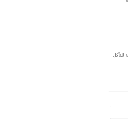
ة
مة للتآكل