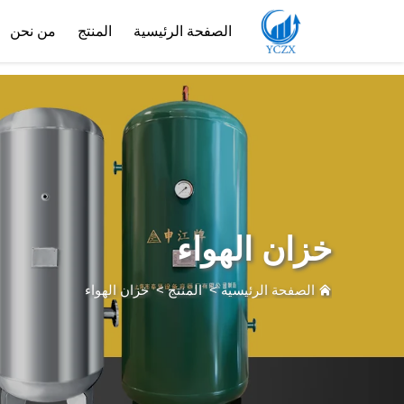
length; i++) { if (!images[i].getAttribute('alt')) { images[i].setAttribute('alt', ''); } }
الصفحة الرئيسية
المنتج
من نحن
خزان الهواء
الصفحة الرئيسية
>
المنتج
>
خزان الهواء