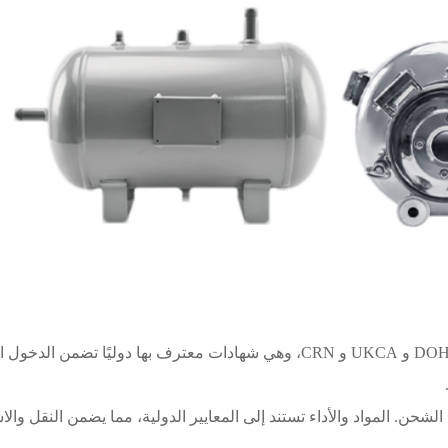
YCZX خزانات تخزين الهواء معتمدة من CE و ASME و DOHS و UKCA و CRN، وهي شهادات معترف بها دوليًا تضم
شحن. المواد والأداء تستند إلى المعايير الدولية، مما يضمن النقل والا