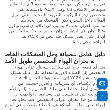
في سيارتهم ولكن يبدو الأمر صعبًا، سنقدم لكم هنا نصائح
سهلة قدر الإمكان. كما توصي YCZX بالاستعانة بفني
متخصص لإجراء التركيب بالطريقة الصحيحة. على سبيل
المثال، داخل السيارة تكون المشكلة هي إيجاد مكان
مناسب للخزان بحيث لا يتسبب في إعاقة أي شيء ويكون
مثبتًا بأمان. قم باختبار الخزان الجديد بعد تركيبه للتأكد من
أن كل شيء يعمل بشكل جيد. نحن في YCZX هنا
لمرافقتك في رحلتك.
دليل شامل للصيانة وحل المشكلات الخاص
ة بخزان الهواء المخصص طويل الأمد
مثل أي قطعة أخرى في سيارتك، ستحتاج خزان الهواء
المخصص إلى الصيانة الدورية للحفاظ على عمله بشكل
صحيح؛ وتشير YCZX إلى أنه مسؤولية الخزان التفتيش
بانتظام لاكتشاف أي تسريبات أو أضرار جسيمة. من
الضروري أيضًا الحفاظ على نظافة الخزان وخاليًا من الأتربة
والشوائب التي قد تتسبب في انسداده. إذا واجهت أي
مشكلة مع هذا الخزان الهوائي المخصص، فقم بحلها بعد
إجراء بعض خطوات استكشاف الأخطاء وإصلاحها في أسرع