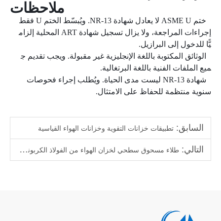
ملاحظات
ختم ASME U لا يعادل شهادة NR-13. ويُبسّط الختم U فقط
إجراءات المراجعة، ولا يزال تسجيل شهادة ART المحلية إلزام
يًّا للدخول إلى البرازيل.
الوثائق المكتوبة باللغة الإنجليزية غير مقبولة. ويجب تقديم ج
ميع الملفات الفنية باللغة البرتغالية.
شهادة NR-13 ليست مدى الحياة. ويُطلب إجراء فحوصات
سنوية منتظمة للحفاظ على الامتثال.
السابق:
تطبيقات خزانات التقوية وخزانات الهواء القياسية
التالي:
طلاء مسحوق سطحي لخزان الهواء من الفولاذ الكربوني – أملس مقابل قوام قشرة البرتقال