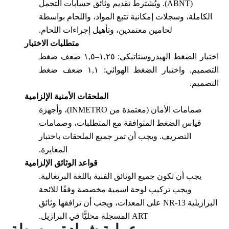
(ABNT). ويُشترط تقديم وثائق حسابات التحمل
الكاملة، وسجلات إمكانية تتبع المواد، واللحام بواسطة
لحامين معتمدين، وتأهيل إجراءات اللحام.
متطلبات الاختبار
اختبار الضغط الهيدروستاتيكي: ١,٢٥–١,٥ ضعف ضغط
التصميم. واختبار الضغط الهوائي: ١,١ ضعف ضغط
التصميم.
الملحقات الأمنية الإلزامية
صمامات الأمان (معتمدة من INMETRO)، وأجهزة
قياس الضغط المتوافقة مع المتطلبات، وصمامات
التصريف. ويجب أن تمر جميع الملحقات باختبار
المعايرة.
قواعد الوثائق الإلزامية
يجب أن تكون جميع الوثائق الفنية باللغة البرتغالية.
ويجب تركيب لوحة اسمية مخصصة وفقًا للائحة
البرازيلية NR-13 على المعدات، ويجب أن ترافقها وثائق
ART المسجلة محليًّا في البرازيل.