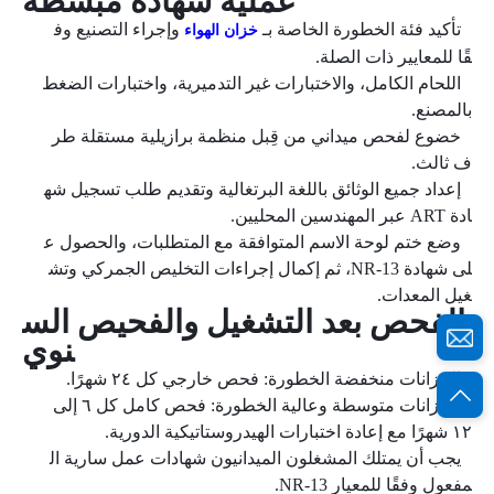
عملية شهادة مبسطة
تأكيد فئة الخطورة الخاصة بـ
وإجراء التصنيع وف
خزان الهواء
قًا للمعايير ذات الصلة.
اللحام الكامل، والاختبارات غير التدميرية، واختبارات الضغط
بالمصنع.
خضوع لفحص ميداني من قِبل منظمة برازيلية مستقلة طر
ف ثالث.
إعداد جميع الوثائق باللغة البرتغالية وتقديم طلب تسجيل شه
ادة ART عبر المهندسين المحليين.
وضع ختم لوحة الاسم المتوافقة مع المتطلبات، والحصول ع
لى شهادة NR-13، ثم إكمال إجراءات التخليص الجمركي وتش
غيل المعدات.
الفحص بعد التشغيل والفحيص الس
نوي
الخزانات منخفضة الخطورة: فحص خارجي كل ٢٤ شهرًا.
الخزانات متوسطة وعالية الخطورة: فحص كامل كل ٦ إلى
١٢ شهرًا مع إعادة اختبارات الهيدروستاتيكية الدورية.
يجب أن يمتلك المشغلون الميدانيون شهادات عمل سارية ال
مفعول وفقًا للمعيار NR-13.