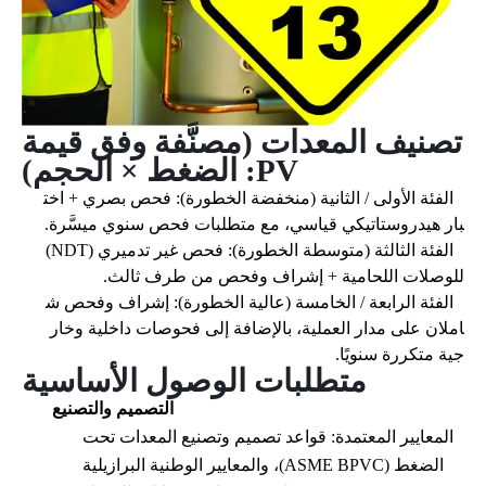
تصنيف المعدات (مصنَّفة وفق قيمة
PV: الضغط × الحجم)
الفئة الأولى / الثانية (منخفضة الخطورة): فحص بصري + اخت
بار هيدروستاتيكي قياسي، مع متطلبات فحص سنوي ميسَّرة.
الفئة الثالثة (متوسطة الخطورة): فحص غير تدميري (NDT)
للوصلات اللحامية + إشراف وفحص من طرف ثالث.
الفئة الرابعة / الخامسة (عالية الخطورة): إشراف وفحص ش
املان على مدار العملية، بالإضافة إلى فحوصات داخلية وخار
جية متكررة سنويًا.
متطلبات الوصول الأساسية
التصميم والتصنيع
المعايير المعتمدة: قواعد تصميم وتصنيع المعدات تحت
الضغط (ASME BPVC)، والمعايير الوطنية البرازيلية