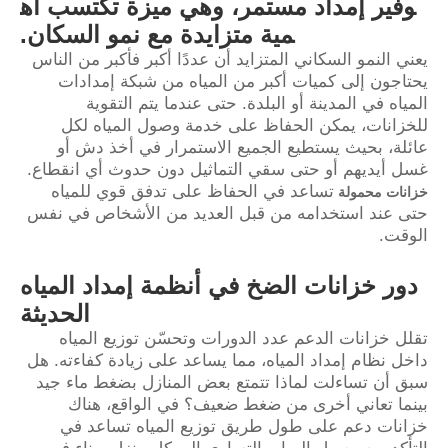
وفير إمداد مستمر، وهي ميزة تكتسب أه
مية متزايدة مع نمو السكان.
يعني النمو السكاني المتزايد أن عددًا أكبر فأكبر من الناس
يحتاجون إلى كميات أكبر من المياه من شبكة إمدادات
المياه في المدينة أو البلدة. حتى عندما يتم التقوية
للخزانات، يمكن الحفاظ على خدمة وصول المياه لكل
عائلة، بحيث يستطيع الجميع الاستمرار في أخذ دش أو
غسل أيديهم أو حتى سقي التماثيل دون حدوث أي انقطاع.
تساعد في الحفاظ على تدفق قوي للمياه
خزانات محمولة
حتى عند استخدامه من قبل العديد من الأشخاص في نفس
الوقت.
دور خزانات الضخ في أنظمة إمداد المياه
الحديثة
تقلل خزانات الدعم عدد الدورات وتحسّن توزيع المياه
داخل نظام إمداد المياه، مما يساعد على زيادة كفاءته. هل
سبق أن تساءلت لماذا تتمتع بعض المنازل بضغط ماء جيد
بينما تعاني أخرى من ضغط ضعيف؟ في الواقع، هناك
خزانات دعم على طول طريق توزيع المياه تساعد في