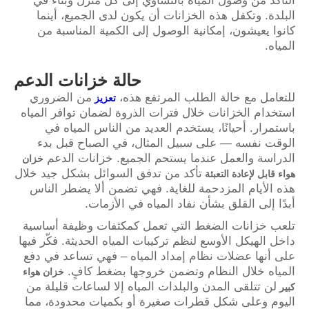
التأكد من وصول المياه بالتساوي إلى كل منزل وبناء في
البلدة. وتكفل هذه الخزانات أن يكون لدى الجميع، أينما
كانوا يعيشون، إمكانية الوصول إلى الكمية المناسبة من
المياه.
حالة خزانات الدعم
للتعامل مع حالة الطلب المرتفع هذه،
من الضروري
تعزيز
استخدام الخزانات خلال فترات الذروة لضمان توافر المياه
باستمرار. أحيانًا، يستخدم العديد من الناس المياه في
الوقت نفسه — على سبيل المثال، في الصباح قبل بدء
الدراسة والعمل عندما يستحم الجميع. خزانات الدعم
خزان
تأكد من تدفق السوائل بشكل جيد خلال
هواء قابل لإعادة التعبئة
هذه الأيام المزدحمة للغاية. فهي تضمن ألا يضطر الناس
أبدًا إلى القلق بشأن نفاد المياه في الأزمات.
تلعب خزانات الضغط التي تعمل كمكثفات وظيفة أساسية
داخل الهيكل الأوسع لنظم تركيبات المياه الحديثة. فكّر فيها
على أنها عضلات نظام إمداد المياه – فهي تساعد في دفع
المياه خلال النظام وتضمن خروجها بضغط كافٍ.
خزان هواء
لن تتلقى المدن والبلدات المياه إلا لساعات قليلة من
كبير
اليوم وعلى شكل قطرات صغيرة أو بكميات محدودة، مما