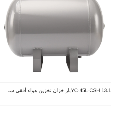
YC-45L-CSH 13.1بار خزان تخزين هواء أفقي سلس من الفولاذ الكربوني خزان هواء