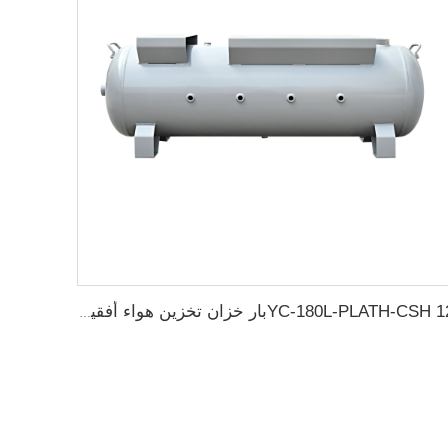
YC-180L-PLATH-CSH 12بار خزان تخزين هواء أفقية سلسة من الفولاذ الكربوني