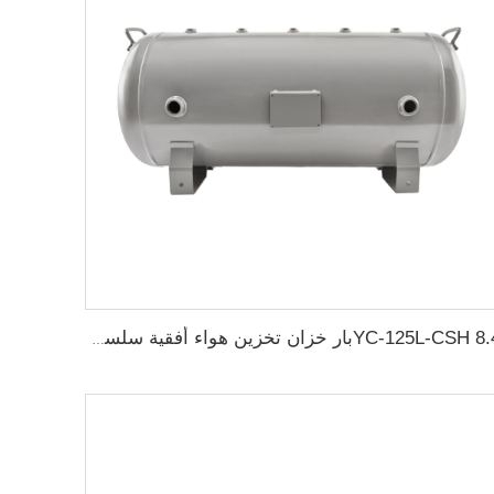
YC-125L-CSH 8.4بار خزان تخزين هواء أفقية سلسة من الفولاذ الكربوني