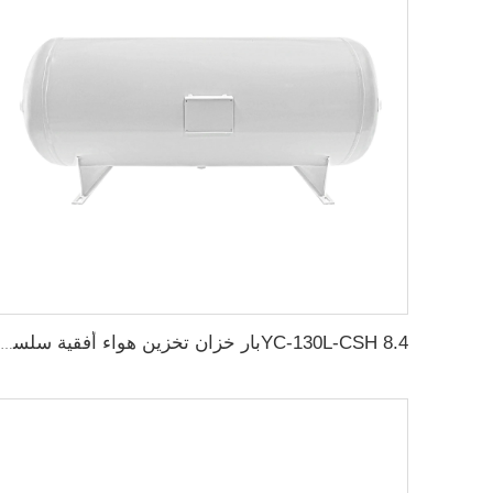
YC-130L-CSH 8.4بار خزان تخزين هواء أفقية سلسة من الفولاذ الكربوني