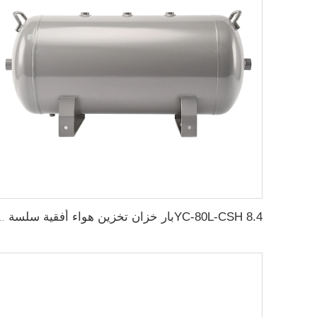
YC-80L-CSH 8.4بار خزان تخزين هواء أفقي