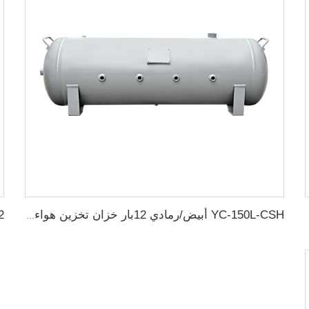
YC-150L-CSH أبيض/رمادي 12بار خزان تخزين هواء أفقية سلسة من الفولاذ الكربوني