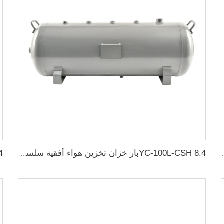
ة سلسة من الفولاذ الكربوني
YC-100L-CSH 8.4بار خزان تخزين هواء أفقية سلسة من الفولاذ الكربوني