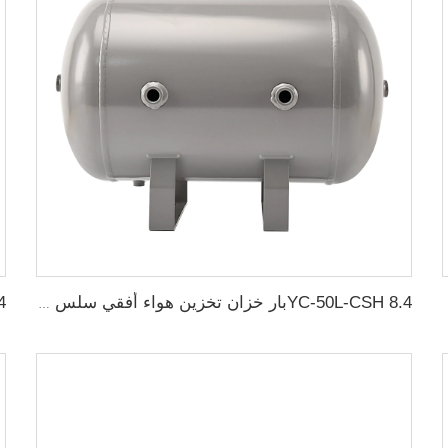
YC-50L-CSH 8.4بار خزان تخزين هواء أفقي سلس من الفولاذ الكربوني خزان هواء