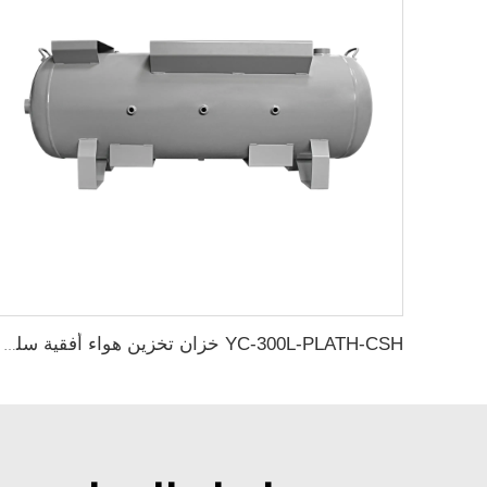
YC-300L-PLATH-CSH خزان تخزين هواء أفقية سلس فولاذي بسعة 12بار