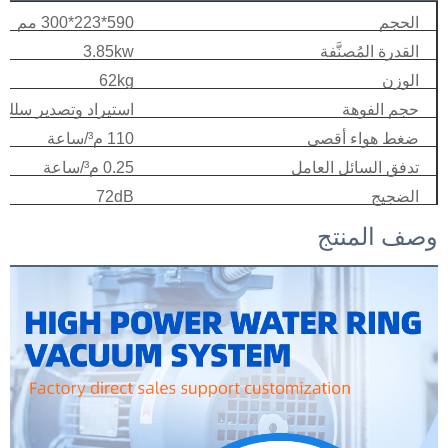
الحجم
590*223*300 مم
القدرة المُصنَّفة
3.85kw
الوزن
62kg
حجم الفوهة
استيراد وتصدير سلك
ضغط هواء أقصى
110 م³/ساعة
تدفق السائل العامل
0.25 م³/ساعة
الضجيج
72dB
وصف المنتج