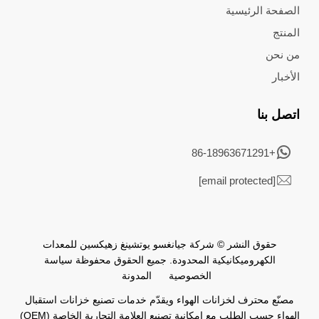
الصفحة الرئيسية
المنتج
من نحن
الأخبار
اتصل بنا
+86-18963671291
[email protected]
حقوق النشر © شركة جيانغسو يوتشينغ زهيكسين للمعدات
الكهروميكانيكية المحدودة. جميع الحقوق محفوظة
سياسة
الخصوصية
المدونة
مصنّع محترف لخزانات الهواء ويقدّم خدمات تصنيع خزانات استقبال
الهواء حسب الطلب مع إمكانية تصنيع العلامة التجارية الخاصة (OEM)