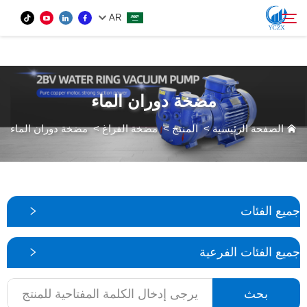
var images = document.getElementsByTagName('img'); for (var i = 0; i <
AR
images.length; i++) { if (!images[i].getAttribute('alt')) { images[i].setAttribute('alt', ''); } }
المنتج
مضخة دوران الماء
بحث
من نحن
الصفحة الرئيسية
>
المنتج
>
مضخة الفراغ
>
مضخة دوران الماء
الأخبار
اتصل بنا
جميع الفئات
جميع الفئات الفرعية
بحث