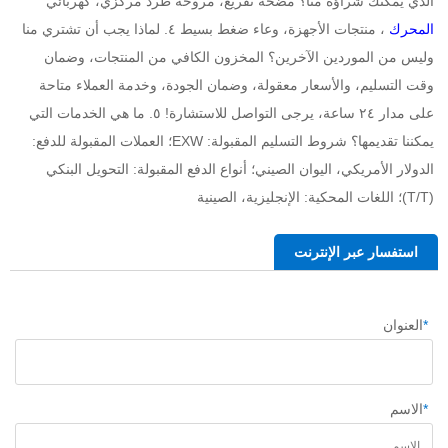
الذي يمكنك شراؤه منا؟ مضخة تفريغ، مروحة طرد مركزي، كهربائي 
المحرك 
، منتجات الأجهزة، وعاء ضغط بسيط ٤. لماذا يجب أن تشتري منا 
وليس من الموردين الآخرين؟ المخزون الكافي من المنتجات، وضمان 
وقت التسليم، والأسعار معقولة، وضمان الجودة، وخدمة العملاء متاحة 
على مدار ٢٤ ساعة، يرجى التواصل للاستشارة! ٥. ما هي الخدمات التي 
يمكننا تقديمها؟ شروط التسليم المقبولة: EXW؛ العملات المقبولة للدفع: 
الدولار الأمريكي، اليوان الصيني؛ أنواع الدفع المقبولة: التحويل البنكي 
(T/T)؛ اللغات المحكية: الإنجليزية، الصينية 
استفسار عبر الإنترنت
*
العنوان
*
الاسم