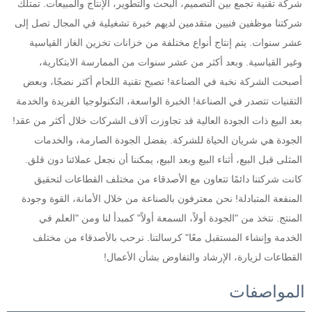
شركة تقنية تجمع بين التصميم، البحث والتطوير، الإنتاج والمبيعات. تمتلك 
شركتنا موظفين فنيين متقدمين لديهم خبرة تشغيلية في المجال تصل إلى 
عشر سنوات. يتم إنتاج أنواع مختلفة من خزانات تخزين الغاز القياسية 
وغير القياسية. وبعد أكثر من عشر سنوات من الممارسة الابتكارية، 
أصبحت الشركة نخبة في الصناعة! تصبح تقنية اللحام أكثر نضجًا، وبعض 
التقنيات تتصدر في الصناعة! الخبرة الواسعة، التكنولوجيا الفريدة والخدمة 
بعد البيع ذات الجودة العالية قد تجاوزت آلاف الشركات خلال أكثر من عقد! 
الجودة هي شريان الحياة للشركة. بفضل الجودة الصارمة، والخدمات 
المثلى قبل البيع، أثناء البيع وبعد البيع، يمكننا أن نجعل عملائنا دون قلق. 
كانت شركتنا دائمًا تتعاون مع الأصدقاء من مختلف القطاعات لتحقيق 
المنفعة المتبادلة! نحن معترفون بالصناعة من خلال الأمانة، القوة وجودة 
المنتج. نتخذ من "الجودة أولاً، السمعة أولاً" كمبدأ لنا ومن "العلم في 
الخدمة وإنشاء المستقبل معًا" كرسالتنا. نرحب بالأصدقاء من مختلف 
القطاعات لزيارة، الإرشاد والتفاوض بشأن الأعمال! 
المواصفات