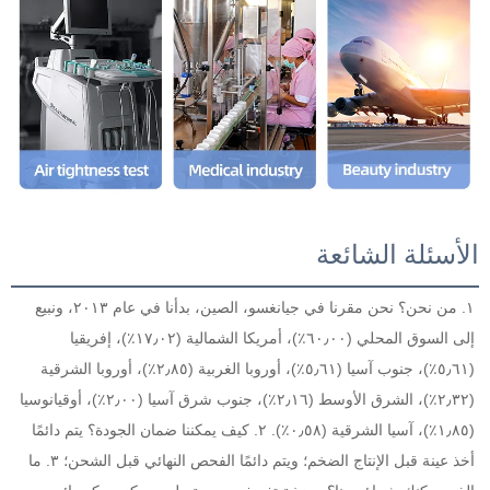
الأسئلة الشائعة
١. من نحن؟ نحن مقرنا في جيانغسو، الصين، بدأنا في عام ٢٠١٣، ونبيع 
إلى السوق المحلي (٦٠٫٠٠٪)، أمريكا الشمالية (١٧٫٠٢٪)، إفريقيا 
(٥٫٦١٪)، جنوب آسيا (٥٫٦١٪)، أوروبا الغربية (٢٫٨٥٪)، أوروبا الشرقية 
(٢٫٣٢٪)، الشرق الأوسط (٢٫١٦٪)، جنوب شرق آسيا (٢٫٠٠٪)، أوقيانوسيا 
(١٫٨٥٪)، آسيا الشرقية (٠٫٥٨٪). ٢. كيف يمكننا ضمان الجودة؟ يتم دائمًا 
أخذ عينة قبل الإنتاج الضخم؛ ويتم دائمًا الفحص النهائي قبل الشحن؛ ٣. ما 