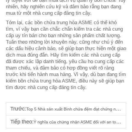
ty tuyệt vời để bạn mua dịch vụ quản lý bồn chứa! Tuy
nhiên, hãy nghiên cứu kỹ và đảm bảo rằng bạn đang
mua từ một nhà cung cấp đáng tin cậy.
Tóm lại, các bồn chứa trung hòa ASME có thể khó
tìm, vì vậy bạn cần chắc chắn kiểm tra các nhà cung
cấp uy tín bán cho bạn những sản phẩm chất lượng.
Tuân theo những lời khuyên này, cũng như chú ý đến
các dấu hiệu cảnh báo, sẽ giúp bạn thực hiện một giao
dịch mua đúng đắn. Hãy tìm kiếm các nhà cung cấp
đã được xác lập danh tiếng, yêu cầu họ cung cấp các
tham chiếu, và đảm bảo có hợp đồng viết rõ ràng
trước khi tiến hành mua hàng. Vì vậy, dù bạn đang tìm
kiếm bồn chứa trung hòa ASME, điều này sẽ giúp bạn
tìm được nhà cung cấp đáng tin cậy.
Trước:
Top 5 Nhà sản xuất Bình chứa đệm đạt chứng nhận ASME (So sánh năm 2025)
Tiếp theo:
Ý nghĩa của chứng nhận ASME đối với an toàn và tuân thủ quy định của bình khí nén của bạn