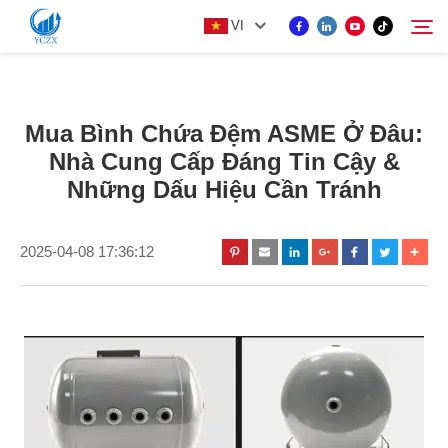
VI
SẢN PHẨM
Mua Bình Chứa Đệm ASME Ở Đâu:
Tìm kiếm
Nhà Cung Cấp Đáng Tin Cậy &
VỀ CHÚNG TÔI
Những Dấu Hiệu Cần Tránh
TIN TỨC
2025-04-08 17:36:12
LIÊN HỆ VỚI CHÚNG TÔI