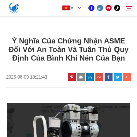
VI
SẢN PHẨM
Ý Nghĩa Của Chứng Nhận ASME
Tìm kiếm
Đối Với An Toàn Và Tuân Thủ Quy
VỀ CHÚNG TÔI
Định Của Bình Khí Nén Của Bạn
TIN TỨC
2025-06-09 18:21:43
LIÊN HỆ VỚI CHÚNG TÔI