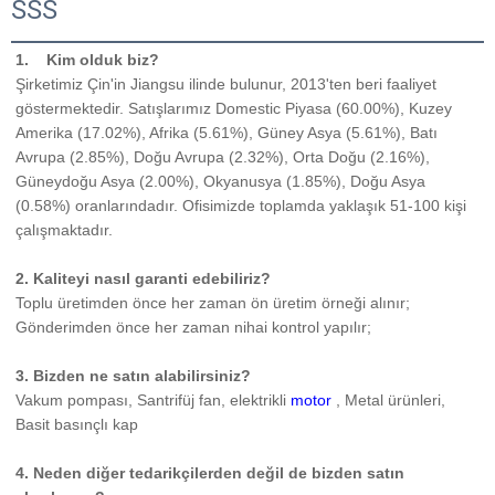
SSS
1.    
Kim olduk biz? 
Şirketimiz Çin'in Jiangsu ilinde bulunur, 2013'ten beri faaliyet 
göstermektedir. Satışlarımız Domestic Piyasa (60.00%), Kuzey 
Amerika (17.02%), Afrika (5.61%), Güney Asya (5.61%), Batı 
Avrupa (2.85%), Doğu Avrupa (2.32%), Orta Doğu (2.16%), 
Güneydoğu Asya (2.00%), Okyanusya (1.85%), Doğu Asya 
(0.58%) oranlarındadır. Ofisimizde toplamda yaklaşık 51-100 kişi 
çalışmaktadır. 
2. Kaliteyi nasıl garanti edebiliriz? 
Toplu üretimden önce her zaman ön üretim örneği alınır; 
Gönderimden önce her zaman nihai kontrol yapılır; 
3. Bizden ne satın alabilirsiniz?   
Vakum pompası, Santrifüj fan, elektrikli 
motor 
, Metal ürünleri, 
Basit basınçlı kap 
4. Neden diğer tedarikçilerden değil de bizden satın 