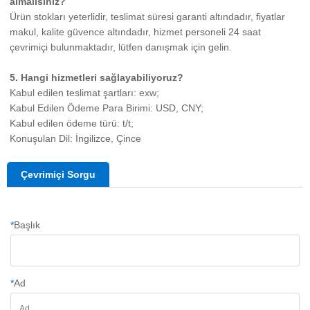
almalısınız? 
Ürün stokları yeterlidir, teslimat süresi garanti altındadır, fiyatlar 
makul, kalite güvence altındadır, hizmet personeli 24 saat 
çevrimiçi bulunmaktadır, lütfen danışmak için gelin. 
5. Hangi hizmetleri sağlayabiliyoruz? 
Kabul edilen teslimat şartları: exw; 
Kabul Edilen Ödeme Para Birimi: USD, CNY; 
Kabul edilen ödeme türü: t/t; 
Konuşulan Dil: İngilizce, Çince 
Çevrimiçi Sorgu
*
Başlık
*
Ad