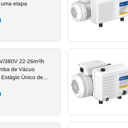
e uma etapa
V/380V 22-26m³/h
mba de Vácuo
e Estágio Único de
as