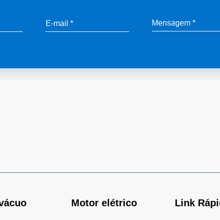
vácuo
Motor elétrico
Link Ráp