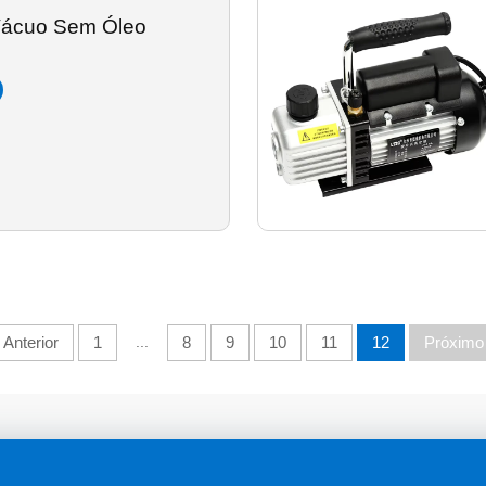
ácuo Sem Óleo
Anterior
1
...
8
9
10
11
12
Próximo