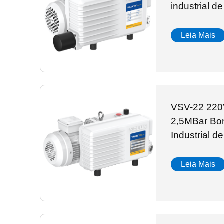
industrial d
Leia Mais
VSV-22 220
2,5MBar Bo
Industrial d
Pás Rotativ
Leia Mais