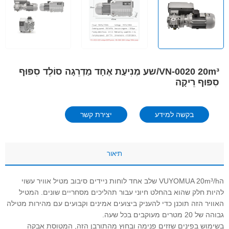
VN-0020 20m³/שע מְנִיעַת אֶחָד מַדְרֵגָה סוֹלֵד סִפּוּף
סִפּוּף רֵיקָה
בקשה למידע
יצירת קשר
תיאור
הVUYOMUA 20m³/h שלב אחד לוחות ניידים סיבוב מטיל אוויר עשוי
להיות חלק שהוא בהחלט חיוני עבור תהליכים מסחריים שונים. המטיל
האוויר הזה תוכנן כדי להעניק ביצועים אמינים וקבועים עם מהירות מטילה
גבוהה של 20 מטרים מעוקבים בכל שעה.
בשימוש בפינים שזזים פנימה ובחוץ מהתורבן הזה, המטוסת אבקה