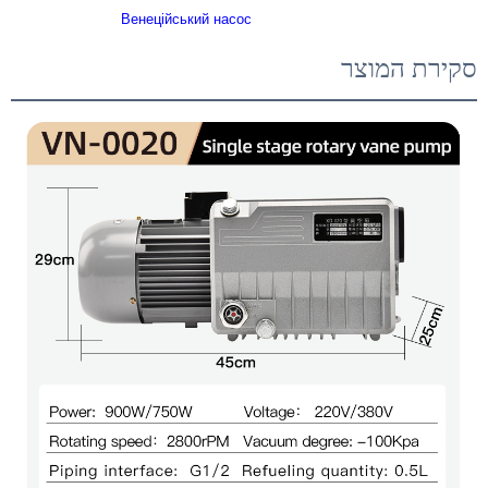
산업용 20m³/h
Венеційський насос
CNC 밀링 치과 기계용 진공 펌프
סקירת המוצר