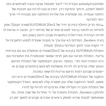
מסתובבתactively עובדת כדי ליצור מטוסת אבקה טובה לשימושים כמו
למשל דגסינג, חיתוך והזרקת רזין. הפינים נבנו להיות עם תכונות של
התזנה עצמית, מה שמחמיץ את עלויות ההחזקה וגם מבטיח חיי ארוך
יותר למדחף.
مدחף הריק החולף בפינים יחיד של VUYOMUA 20m3/שאינו זקוק汸 שמן
להדחה או להזנה בניגוד לסוגים אחרים של מדחפי ריק. תכונה זו גורמת לו
להיות הבחירה האידיאלית בתעשיות שבהן זיהום בשמן הוא
בעיה.ßerdem, המדחף בא עם ערך גז מובנה שעזרת למנוע התעבות על
ידי הקנת אוויר לתוך המדחף במהלך פעולת.
המכלת VUYOMUA בקיבוע של 20m3/שעתיים מופעלת גם עם בטיחות
בדעת. המכלת מגיעה עם מגן תרמי שסוגר אוטומטית את המערכת אם
היא הופכת חמה מדי. בנוסף, העיצוב הקומפקטי של המכלת והרעש
הנמוך שלה גורמים לה להיות מושלמת לשימוש בתחומים קטנים או
יישומים שבהם רמות הרעש צריכות להישאר נמוכות.
התקנה של המכלת VUYOMUA בקיבוע של 20m3/שעתיים היא דבר
פשוט, לאחר ההתקנה שלה עם מסגרת קלה לשימוש. הגודל הקומפקטי
של המכלת והבנייה הקלילה שלה גורמים לה להיות קל להזיז
ולהתקין.ßerdem, המכלת נתמכת על ידי אחריות של שנה אחת, מה
שמאפשר לבטוח שהיא תספק ביצועים אמינים וקבועים למשך זמן רב.
펌프 진공 CNC 밀링 치과 기계용 380V/220V 커스터마이즈 전기식 무음