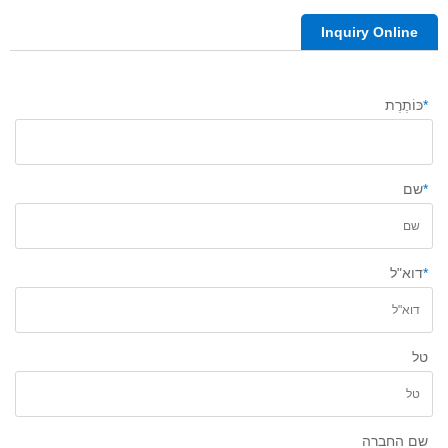
Inquiry Online
*
כּוֹתֶרֶת
*
שם
*
דוא"ל
טל
שם החברה