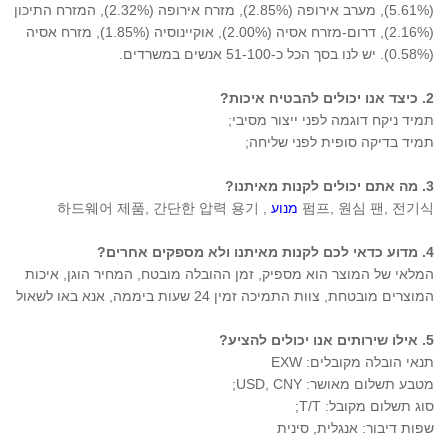
(5.61%), מערב אירופה (2.85%), מזרח אירופה (2.32%), המזרח התיכון 
(2.16%), דרום-מזרח אסיה (2.00%), אוקיינוסיה (1.85%), מזרח אסיה 
(0.58%). יש לנו בסך הכל כ-51-100 אנשים במשרדים. 
2. כיצד אנו יכולים להבטיח איכות? 
תמיד ניקח דוגמה לפני ייצור מסיבי; 
תמיד בדיקה סופית לפני שליחה; 
3. מה אתם יכולים לקנות מאיתנו? 
펌프, 원심 팬, 전기식 
מנוע 
, 하드웨어 제품, 간단한 압력 용기 
4. מדוע כדאי לכם לקנות מאיתנו ולא מספקים אחרים? 
המלאי של המוצר הוא מספיק, זמן ההובלה מובטח, המחיר הוגן, איכות 
המוצרים מובטחת, צוות התמיכה זמין 24 שעות ביממה, אנא באו לשאול 
5. אילו שירותים אנו יכולים להציע? 
תנאי הובלה מקובלים: EXW 
מטבע תשלום מאושר: USD, CNY; 
סוג תשלום מקובל: T/T; 
שפות דיבור: אנגלית, סינית 