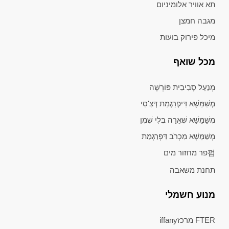
תא אוויר אלומיניום
מגבה חמצן
מיכל פירוק בועות
מכל שואף
מְנַעֵל סָבִיבִית פּוֹרְשָׁה
מְשַׁמֵּשָׁא דִּיפְרַגְמַת דְּצִ'סִי
מְשַׁמֵּשָׁא שְׁאֵרָה בְּלִי שֶׁמֶן
מְשַׁמֵּשָׁא מִכְרֹב דִּפְרַגְמַת
펌פר מחזור מים
תחנת משאבה
מנוע חשמלי
FTER מרכזiffany