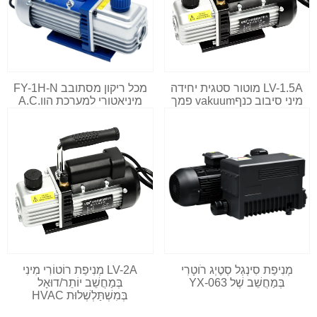
LV-1.5A מוטור סטגית יחידה
מכל ריקון מסתובב FY-1H-N
מיני סיבוב כנףvakuum פמך
מיניאטורי למערכת הוו.A.C
מְנִיפַת סִינְגְל סְטֶיְג רֹוטָרִי
LV-2A מְנִיפַת רוֹטוֹרִי מִינִי
בְּמַחֲשֵׁב שֶׁל YX-063
בְּמַחֲשֵׁב יוֹתֵר/דוּאָל
בְּמִשְׁתַּלְשְׁלוּת HVAC