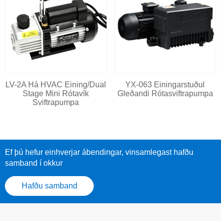
LV-2A Há HVAC Eining/Dual
YX-063 Einingarstuðul
Stage Mini Rótavík
Gleðandi Rótasviftrapumpa
Sviftrapumpa
Ef þú hefur einhverjar ábendingar, vinsamlegast hafðu
samband í okkur
Hafðu samband