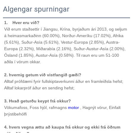
Algengar spurningar
1.    
Hver eru við? 
Við erum staðsettir í Jiangsu, Krína, byrjaðum ári 2013, og seljum 
á heimasmarkaðinn (60.00%), Norður-Ameríku (17.02%), Afrika 
(5.61%), Suður-Asía (5.61%), Vestur-Europa (2.85%), Austra-
Europa (2.32%), Miðarabía (2.16%), Suður-Austur-Asía (2.00%), 
Ósland (1.85%), Austur-Asía (0.58%). Til raun eru um 51-100 
aðila í vörum okkar. 
2. hvernig getum við vistfangið gæði? 
Alltaf prófdæmi fyrir fullskiptaverkunni áður en framleiðsla hefst; 
Alltaf lokarpróf áður en sending hefst; 
3. Hvað geturðu keypt frá okkur? 
Vökumafoss, Foss hjól, rafmagns 
motor 
, Hagnýt vörur, Einfalt 
þrýstibehólfi 
4. hvers vegna ættu að kaupa frá okkur og ekki frá öðrum 