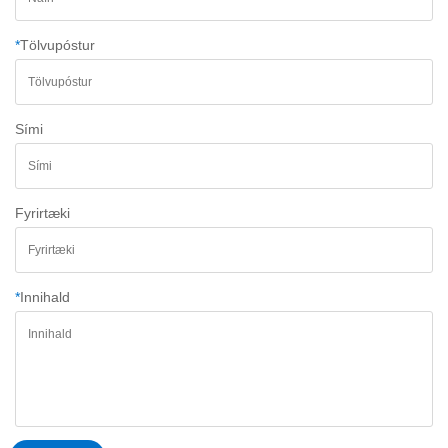
*
Tölvupóstur
Sími
Fyrirtæki
*
Innihald