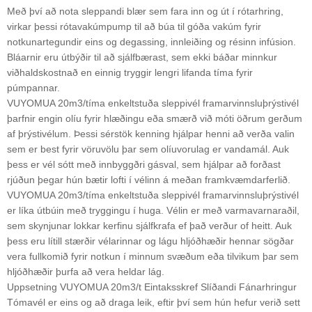
Með því að nota sleppandi blær sem fara inn og út í rótarhring,
virkar þessi rótavakúmpump til að búa til góða vakúm fyrir
notkunartegundir eins og degassing, innleiðing og résinn infúsion.
Bláarnir eru útbýðir til að sjálfbærast, sem ekki báðar minnkur
viðhaldskostnað en einnig tryggir lengri lifanda tíma fyrir
púmpannar.
VUYOMUA 20m3/tíma enkeltstuða sleppivél framarvinnsluþrýstivél
þarfnir engin olíu fyrir hlæðingu eða smærð við móti öðrum gerðum
af þrýstivélum. Þessi sérstök kenning hjálpar henni að verða valin
sem er best fyrir vöruvölu þar sem olíuvorulag er vandamál. Auk
þess er vél sótt með innbyggðri gásval, sem hjálpar að forðast
rjúðun þegar hún bætir lofti í vélinn á meðan framkvæmdarferlið.
VUYOMUA 20m3/tíma enkeltstuða sleppivél framarvinnsluþrýstivél
er líka útbúin með tryggingu í huga. Vélin er með varmavarnaraðil,
sem skynjunar lokkar kerfinu sjálfkrafa ef það verður of heitt. Auk
þess eru lítill stærðir vélarinnar og lágu hljóðhæðir hennar sögðar
vera fullkomið fyrir notkun í minnum svæðum eða tilvikum þar sem
hljóðhæðir þurfa að vera heldar lág.
Uppsetning VUYOMUA 20m3/t Eintaksskref Slíðandi Fánarhringur
Tómavél er eins og að draga leik, eftir því sem hún hefur verið sett