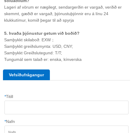
söluaðilum? 
Lageri af vörum er nægilegt, sendargerðin er vargað, verðið er 
skemmt, gæðið er vargað, þjónustuþjónnir eru á línu 24 
klukkutímur, komið þegar til að spyrja 
5. hvaða þjónustur getum við boðið? 
Samþykkt skilaboð: EXW； 
Samþykkt greiðslumynta: USD, CNY; 
Samþykkt Greiðslutegund: T/T; 
Tungumál sem talað er: enska, kínverska 
Vefsíðufrágangur
*
Titill
*
Nafn