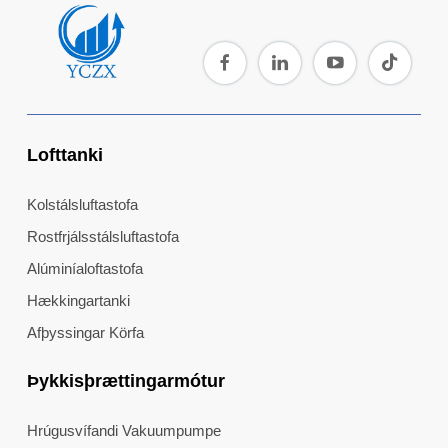
Lofttanki
Kolstálsluftastofa
Rostfrjálsstálsluftastofa
Alúminíaloftastofa
Hækkingartanki
Afþyssingar Körfa
Þykkisþrættingarmótur
Hrúgusvífandi Vakuumpumpe