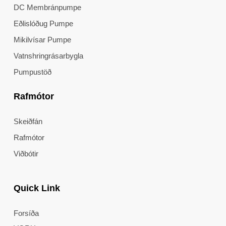
DC Membránpumpe
Eðlislóðug Pumpe
Mikilvísar Pumpe
Vatnshringrásarbygla
Pumpustöð
Rafmótor
Skeiðfán
Rafmótor
Viðbótir
Quick Link
Forsíða