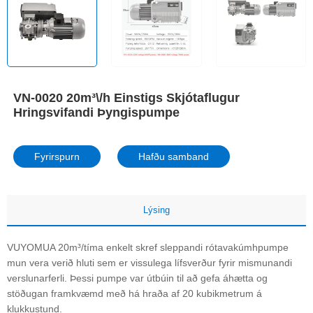
VN-0020 20m³\/h Einstigs Skjótaflugur
Hringsvifandi Þyngispumpe
Fyrirspurn
Hafðu samband
Lýsing
VUYOMUA 20m³/tíma enkelt skref sleppandi rótavakúmhpumpe
mun vera verið hluti sem er vissulega lífsverður fyrir mismunandi
verslunarferli. Þessi pumpe var útbúin til að gefa áhætta og
stöðugan framkvæmd með há hraða af 20 kubikmetrum á
klukkustund.