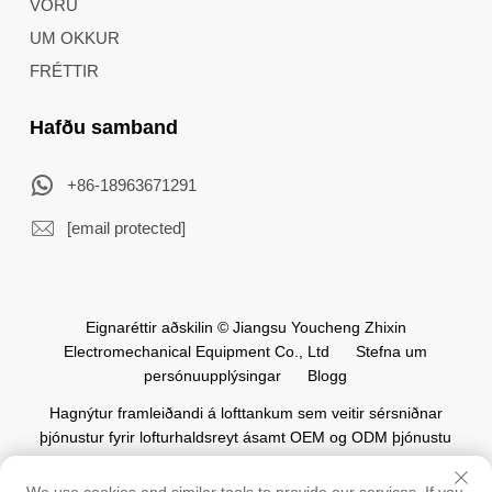
VORU
UM OKKUR
FRÉTTIR
Hafðu samband
+86-18963671291
[email protected]
Eignaréttir aðskilin © Jiangsu Youcheng Zhixin
Electromechanical Equipment Co., Ltd
Stefna um
persónuupplýsingar
Blogg
Hagnýtur framleiðandi á lofttankum sem veitir sérsniðnar
þjónustur fyrir lofturhaldsreyt ásamt OEM og ODM þjónustu
fyrir heimsvísindalega sjálfvirkjunarverkefni.