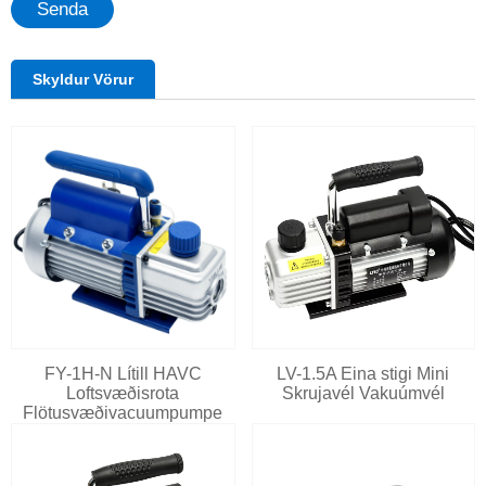
Senda
Skyldur Vörur
FY-1H-N Lítill HAVC
LV-1.5A Eina stigi Mini
Loftsvæðisrota
Skrujavél Vakuúmvél
Flötusvæðivacuumpumpe