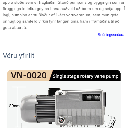
upp á stöðu sem er hagleiðin. Stærð pumpans og byggingin sem er
örugglega letteltra geyma hana auðveld að bæra um og setja upp. Í
lagi, pumpinn er stuðlaður af 1-árs vöruvaranum, sem mun gefa
önnugt og samfelld virkni fyrir langan tíma fram í framtíðina til að
geta ábært á.
380V/220V Sérsniðin rafvirkur hljóðlaus iðnaðar- 20m3/h
Snúningssnúara
Tómstreymur fyrir CNC mjólkunartækni tönnlæknis
Vöru yfirlit