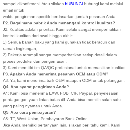
sampel dikonfirmasi. Atau silakan
hUBUNGI
hubungi kami melalui
email untuk
waktu pengiriman spesifik berdasarkan jumlah pesanan Anda.
P2. Bagaimana pabrik Anda menangani kontrol kualitas?
J2: Kualitas adalah prioritas. Kami selalu sangat memperhatikan
kontrol kualitas dari awal hingga akhir:
1) Semua bahan baku yang kami gunakan tidak beracun dan
ramah lingkungan;
2) Pekerja terampil sangat memperhatikan setiap detail dalam
proses produksi dan pengemasan,
3) Kami memiliki tim QA/QC profesional untuk memastikan kualitas.
P3. Apakah Anda menerima pesanan OEM atau ODM?
A3: Ya, kami menerima baik OEM maupun ODM untuk pelanggan.
Q4. Apa syarat pengiriman Anda?
A4: Kami bisa menerima EXW, FOB, CIF, Paypal, penyelesaian
perdagangan yuan lintas batas dll. Anda bisa memilih salah satu
yang paling nyaman untuk Anda.
Q5. Apa cara pembayaran?
A5: TT, West Union, Pembayaran Bank Online.
Jika Anda memiliki pertanyaan lain, silakan beri tahu kami. Kami