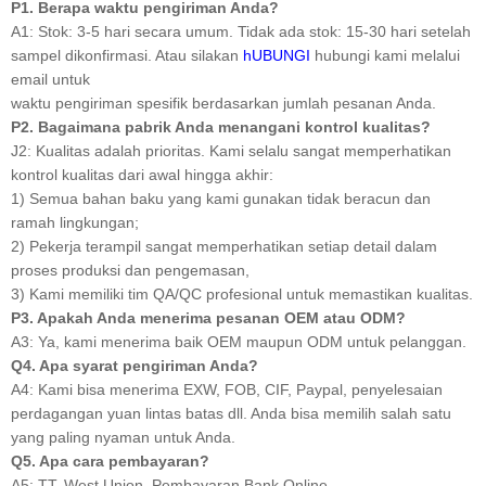
P1. Berapa waktu pengiriman Anda?
A1: Stok: 3-5 hari secara umum. Tidak ada stok: 15-30 hari setelah
sampel dikonfirmasi. Atau silakan
hUBUNGI
hubungi kami melalui
email untuk
waktu pengiriman spesifik berdasarkan jumlah pesanan Anda.
P2. Bagaimana pabrik Anda menangani kontrol kualitas?
J2: Kualitas adalah prioritas. Kami selalu sangat memperhatikan
kontrol kualitas dari awal hingga akhir:
1) Semua bahan baku yang kami gunakan tidak beracun dan
ramah lingkungan;
2) Pekerja terampil sangat memperhatikan setiap detail dalam
proses produksi dan pengemasan,
3) Kami memiliki tim QA/QC profesional untuk memastikan kualitas.
P3. Apakah Anda menerima pesanan OEM atau ODM?
A3: Ya, kami menerima baik OEM maupun ODM untuk pelanggan.
Q4. Apa syarat pengiriman Anda?
A4: Kami bisa menerima EXW, FOB, CIF, Paypal, penyelesaian
perdagangan yuan lintas batas dll. Anda bisa memilih salah satu
yang paling nyaman untuk Anda.
Q5. Apa cara pembayaran?
A5: TT, West Union, Pembayaran Bank Online.