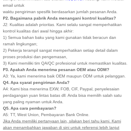
email untuk
waktu pengiriman spesifik berdasarkan jumlah pesanan Anda.
P2. Bagaimana pabrik Anda menangani kontrol kualitas?
J2: Kualitas adalah prioritas. Kami selalu sangat memperhatikan
kontrol kualitas dari awal hingga akhir:
1) Semua bahan baku yang kami gunakan tidak beracun dan
ramah lingkungan;
2) Pekerja terampil sangat memperhatikan setiap detail dalam
proses produksi dan pengemasan,
3) Kami memiliki tim QA/QC profesional untuk memastikan kualitas.
P3. Apakah Anda menerima pesanan OEM atau ODM?
A3: Ya, kami menerima baik OEM maupun ODM untuk pelanggan.
Q4. Apa syarat pengiriman Anda?
A4: Kami bisa menerima EXW, FOB, CIF, Paypal, penyelesaian
perdagangan yuan lintas batas dll. Anda bisa memilih salah satu
yang paling nyaman untuk Anda.
Q5. Apa cara pembayaran?
A5: TT, West Union, Pembayaran Bank Online.
Jika Anda memiliki pertanyaan lain, silakan beri tahu kami. Kami
akan menambahkan jawaban di sini untuk referensi lebih lanjut