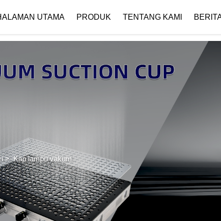
 { if (!images[i].getAttribute('alt')) { images[i].setAttribute('alt', ''); } }
HALAMAN UTAMA
PRODUK
TENTANG KAMI
BERIT
Profil Perusahaan
Unduh
i
>
Kap lampu vakum