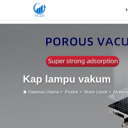
var images = document.getElementsByTagName('img'); for (var i = 0; i < images.length; i++)
Kap lampu vakum
Halaman Utama
>
Produk
>
Motor Listrik
>
Aksesor