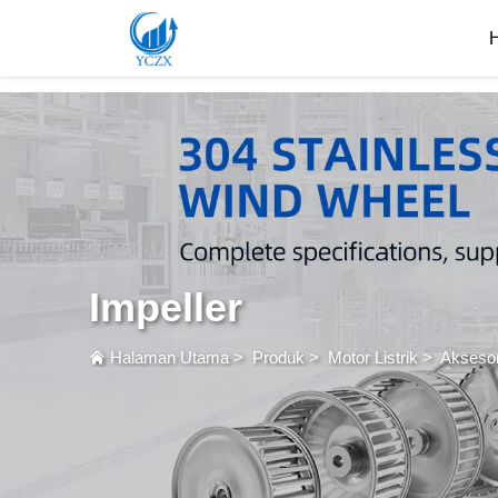
var images = document.getElementsByTagName('img'); for (var i = 0; i < images.length; i++)
Impeller
Halaman Utama
>
Produk
>
Motor Listrik
>
Aksesor