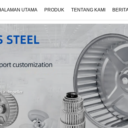
 { if (!images[i].getAttribute('alt')) { images[i].setAttribute('alt', ''); } }
HALAMAN UTAMA
PRODUK
TENTANG KAMI
BERIT
Profil Perusahaan
Unduh
i
>
Impeller