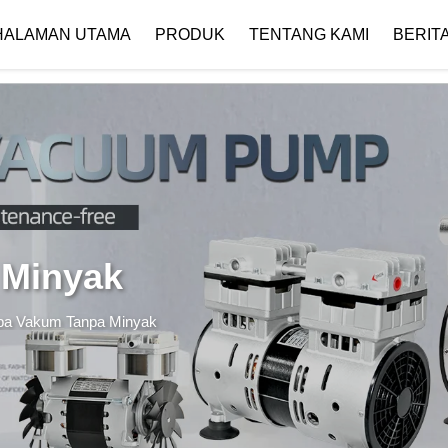
 { if (!images[i].getAttribute('alt')) { images[i].setAttribute('alt', ''); } }
HALAMAN UTAMA
PRODUK
TENTANG KAMI
BERIT
Profil Perusahaan
Unduh
 Minyak
a Vakum Tanpa Minyak