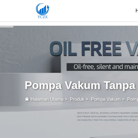
var images = document.getElementsByTagName('img'); for (var i = 0; i < images.length; i++)
Pompa Vakum Tanpa
Halaman Utama
>
Produk
>
Pompa Vakum
>
Pomp