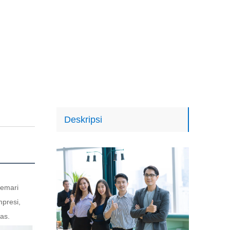
Deskripsi
emari 
resi, 
as. 