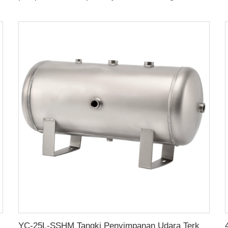
YC-25L-SSHM Tangki Penyimpanan Udara Terkompresi Stainless Steel Horizontal Portabel Matte