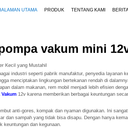
HALAMAN UTAMA
PRODUK
TENTANG KAMI
BERIT
Profil Perusahaan
Unduh
pompa vakum mini 12
 Kecil yang Mustahil
agai industri seperti pabrik manufaktur, penyedia layanan
ngga menciptakan lingkungan bertekanan rendah di dalamnya
bapan dalam makanan, rem mobil menjadi lebih efisien dengan
 Vakum
12v karena memberikan berbagai keuntungan seca
embut anti-gores, kompak dan nyaman digunakan. Ini sanga
ar dan sampah yang tidak bisa disapu. Dengan hanya kema
yak keuntungan dan kegunaan.