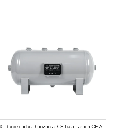
40L tangki udara horizontal CE baja karbon CE A2 tangki penerima udara dari pabrik tangki udara Tiongkok