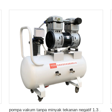
s angin
pompa vakum tanpa minyak tekanan negatif 1.3HP 220v 200 L/menit dengan tangki udara 60L untuk mesin cetakan karet