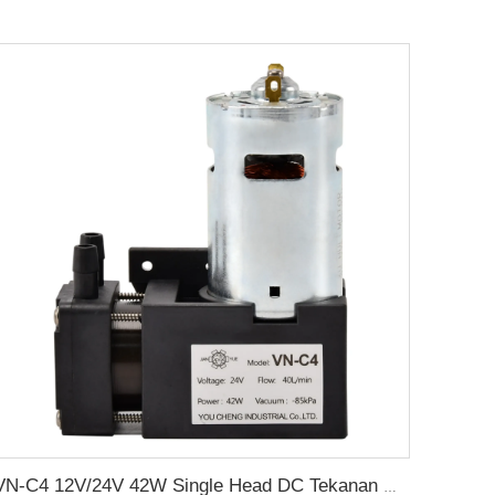
VN-C4 12V/24V 42W Single Head DC Tekanan Negatif Pompa Vakum Diaphragm DC