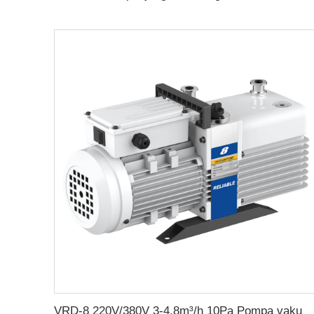
VRD-8 220V/380V 3-4.8m³/h 10Pa Pompa vakum putar dua tahap industri