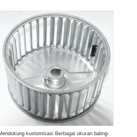
Mendukung kustomisasi Berbagai ukuran baling-baling kipas sentrifugal roda stainless steel mendukung kustomisasi