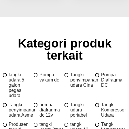
Kategori produk
terkait
tangki
Pompa
Tangki
Pompa
udara 5
vakum dc
penyimpanan
Diafragma
galon
udara Cina
DC
pegas
udara
Tangki
pompa
Tangki
Tangki
penyimpanan
diafragma
udara
Kompressor
udara Asme
dc 12v
portabel
Udara
Produsen
tangki
tangki
Tangki