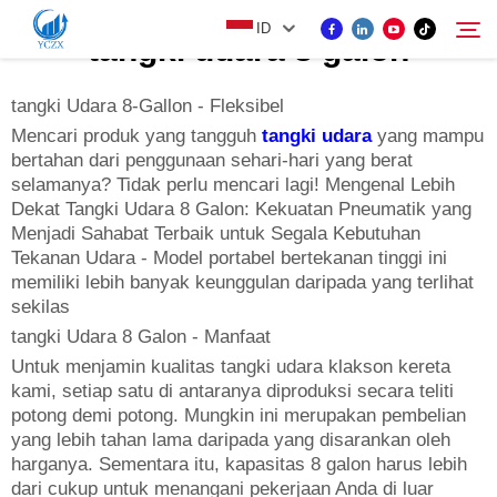
ID
tangki udara 8 galon
tangki Udara 8-Gallon - Fleksibel
PRODUK
Mencari produk yang tangguh
tangki udara
yang mampu
bertahan dari penggunaan sehari-hari yang berat
Cari
selamanya? Tidak perlu mencari lagi! Mengenal Lebih
TENTANG KAMI
Dekat Tangki Udara 8 Galon: Kekuatan Pneumatik yang
Menjadi Sahabat Terbaik untuk Segala Kebutuhan
Tekanan Udara - Model portabel bertekanan tinggi ini
BERITA
memiliki lebih banyak keunggulan daripada yang terlihat
sekilas
tangki Udara 8 Galon - Manfaat
HUBUNGI KAMI
Untuk menjamin kualitas tangki udara klakson kereta
kami, setiap satu di antaranya diproduksi secara teliti
potong demi potong. Mungkin ini merupakan pembelian
yang lebih tahan lama daripada yang disarankan oleh
harganya. Sementara itu, kapasitas 8 galon harus lebih
dari cukup untuk menangani pekerjaan Anda di luar