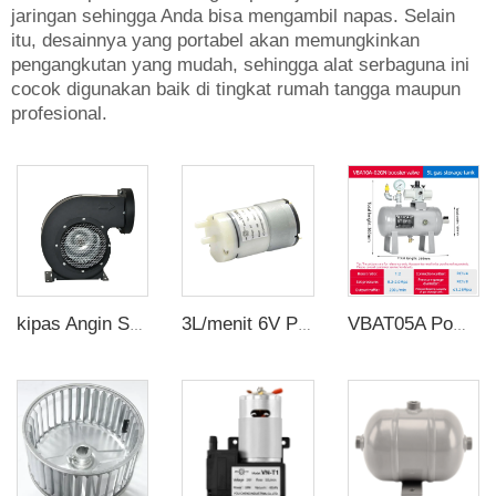
jaringan sehingga Anda bisa mengambil napas. Selain
itu, desainnya yang portabel akan memungkinkan
pengangkutan yang mudah, sehingga alat serbaguna ini
cocok digunakan baik di tingkat rumah tangga maupun
profesional.
kipas Angin Sentrifugal Eksaustasi Berbaling-baling Ganda 380V dengan Isolasi
3L/menit 6V Pabrik suplai pompa membran miniatur mini pompa membran pompa udara DC
VBAT05A Pompa penguat tekanan udara lengkap Penguat regulator tekanan udara dengan tangki penerima 5L mendukung customisasi