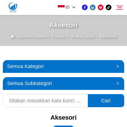
ID
Aksesori
PRODUK
Halaman Utama
>
Produk
>
Motor Listrik
>
Aksesori
Cari
TENTANG KAMI
Semua Kategori
BERITA
Semua Subkategori
HUBUNGI KAMI
Cari
Aksesori