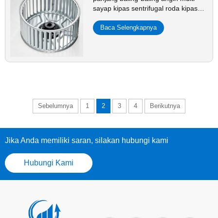
sayap kipas sentrifugal roda kipas
bilah aksesori lembaran galvanis
Baca Selengkapnya
Sebelumnya
1
2
3
4
Berikutnya
Jika Anda memiliki saran, silakan hubungi kami
Hubungi Kami